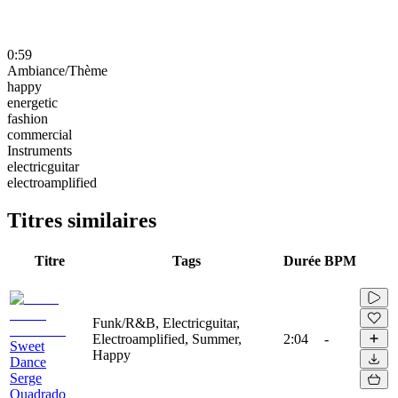
0:59
Ambiance/Thème
happy
energetic
fashion
commercial
Instruments
electricguitar
electroamplified
Titres similaires
Titre
Tags
Durée
BPM
Funk/R&B, Electricguitar,
Electroamplified, Summer,
2:04
-
Sweet
Happy
Dance
Serge
Quadrado