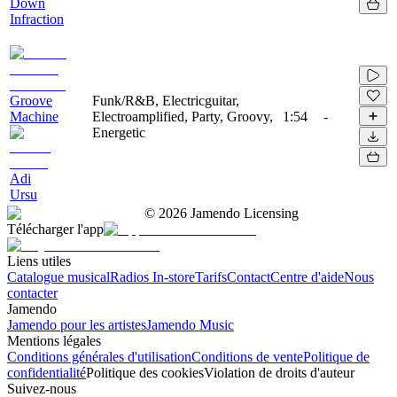
Down
Infraction
Groove
Funk/R&B, Electricguitar,
Machine
Electroamplified, Party, Groovy,
1:54
-
Energetic
Adi
Ursu
©
2026
Jamendo Licensing
Télécharger l'app
Liens utiles
Catalogue musical
Radios In-store
Tarifs
Contact
Centre d'aide
Nous
contacter
Jamendo
Jamendo pour les artistes
Jamendo Music
Mentions légales
Conditions générales d'utilisation
Conditions de vente
Politique de
confidentialité
Politique des cookies
Violation de droits d'auteur
Suivez-nous