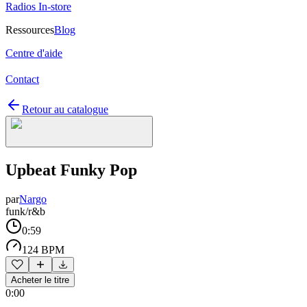
Radios In-store
Ressources
Blog
Centre d'aide
Contact
Retour au catalogue
Upbeat Funky Pop
par
Nargo
funk/r&b
0:59
124 BPM
Acheter le titre
0:00