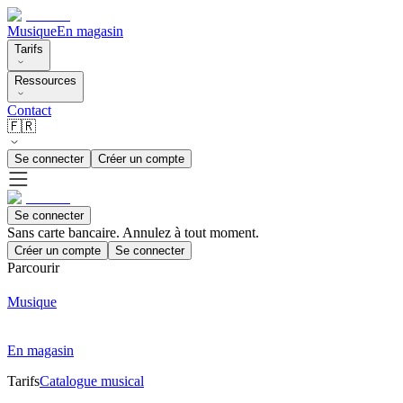
Musique
En magasin
Tarifs
Ressources
Contact
🇫🇷
Se connecter
Créer un compte
Se connecter
Sans carte bancaire. Annulez à tout moment.
Créer un compte
Se connecter
Parcourir
Musique
En magasin
Tarifs
Catalogue musical