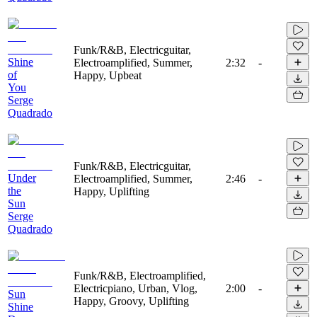
Funk/R&B, Electricguitar,
Shine
Electroamplified, Summer,
2:32
-
of
Happy, Upbeat
You
Serge
Quadrado
Funk/R&B, Electricguitar,
Under
Electroamplified, Summer,
2:46
-
the
Happy, Uplifting
Sun
Serge
Quadrado
Funk/R&B, Electroamplified,
Electricpiano, Urban, Vlog,
2:00
-
Sun
Happy, Groovy, Uplifting
Shine