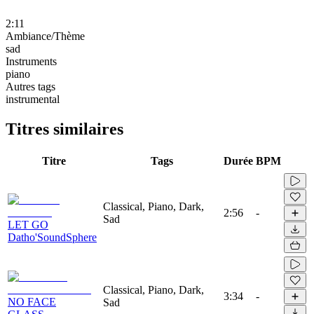
2:11
Ambiance/Thème
sad
Instruments
piano
Autres tags
instrumental
Titres similaires
Titre
Tags
Durée
BPM
Classical, Piano, Dark,
2:56
-
Sad
LET GO
Datho'SoundSphere
Classical, Piano, Dark,
3:34
-
NO FACE
Sad