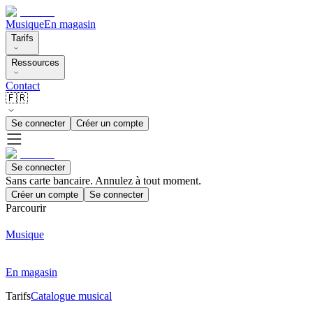
Musique
En magasin
Tarifs
Ressources
Contact
🇫🇷
Se connecter
Créer un compte
Se connecter
Sans carte bancaire. Annulez à tout moment.
Créer un compte
Se connecter
Parcourir
Musique
En magasin
Tarifs
Catalogue musical