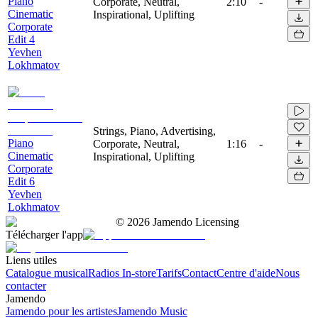
Piano
Corporate, Neutral,
2:10
-
Cinematic
Inspirational, Uplifting
Corporate
Edit 4
Yevhen
Lokhmatov
Strings, Piano, Advertising,
Piano
Corporate, Neutral,
1:16
-
Cinematic
Inspirational, Uplifting
Corporate
Edit 6
Yevhen
Lokhmatov
©
2026
Jamendo Licensing
Télécharger l'app
Liens utiles
Catalogue musical
Radios In-store
Tarifs
Contact
Centre d'aide
Nous
contacter
Jamendo
Jamendo pour les artistes
Jamendo Music