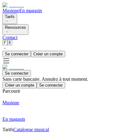
Musique
En magasin
Tarifs
Ressources
Contact
🇫🇷
Se connecter
Créer un compte
Se connecter
Sans carte bancaire. Annulez à tout moment.
Créer un compte
Se connecter
Parcourir
Musique
En magasin
Tarifs
Catalogue musical