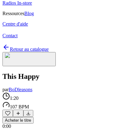
Radios In-store
Ressources
Blog
Centre d'aide
Contact
Retour au catalogue
This Happy
par
BoDleasons
1:20
107 BPM
Acheter le titre
0:00