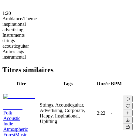
1:20
Ambiance/Thème
inspirational
advertising
Instruments
strings
acousticguitar
Autres tags
instrumental
Titres similaires
Titre
Tags
Durée
BPM
Strings, Acousticguitar,
Advertising, Corporate,
Folk
2:22
-
Happy, Inspirational,
Acoustic
Uplifting
Indie
Atmospheric
ForestMusic