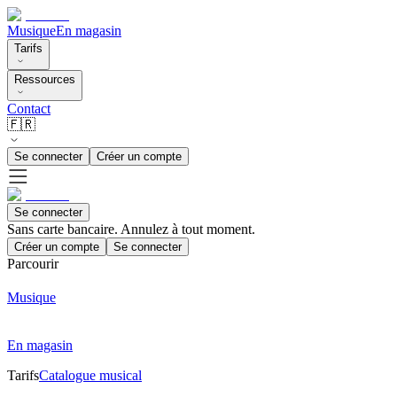
Musique
En magasin
Tarifs
Ressources
Contact
🇫🇷
Se connecter
Créer un compte
Se connecter
Sans carte bancaire. Annulez à tout moment.
Créer un compte
Se connecter
Parcourir
Musique
En magasin
Tarifs
Catalogue musical