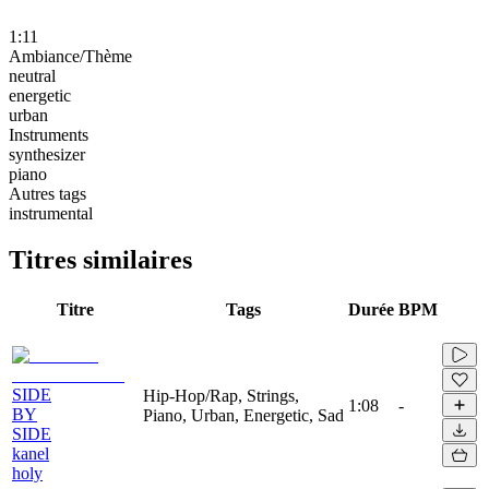
1:11
Ambiance/Thème
neutral
energetic
urban
Instruments
synthesizer
piano
Autres tags
instrumental
Titres similaires
Titre
Tags
Durée
BPM
SIDE
Hip-Hop/Rap, Strings,
1:08
-
BY
Piano, Urban, Energetic, Sad
SIDE
kanel
holy