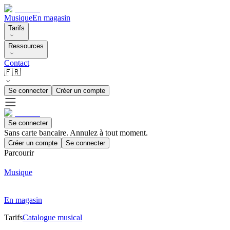
Musique
En magasin
Tarifs
Ressources
Contact
🇫🇷
Se connecter
Créer un compte
Se connecter
Sans carte bancaire. Annulez à tout moment.
Créer un compte
Se connecter
Parcourir
Musique
En magasin
Tarifs
Catalogue musical