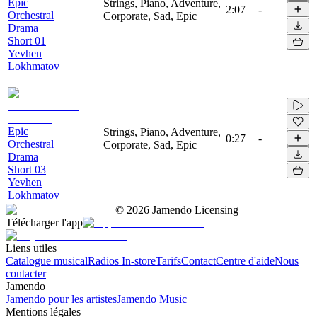
Epic
Strings, Piano, Adventure,
2:07
-
Orchestral
Corporate, Sad, Epic
Drama
Short 01
Yevhen
Lokhmatov
Epic
Strings, Piano, Adventure,
0:27
-
Orchestral
Corporate, Sad, Epic
Drama
Short 03
Yevhen
Lokhmatov
©
2026
Jamendo Licensing
Télécharger l'app
Liens utiles
Catalogue musical
Radios In-store
Tarifs
Contact
Centre d'aide
Nous
contacter
Jamendo
Jamendo pour les artistes
Jamendo Music
Mentions légales