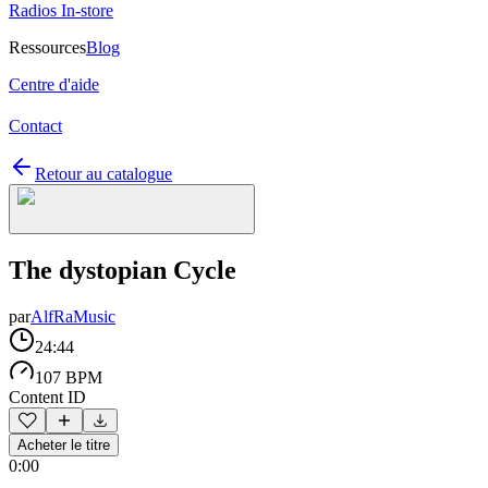
Radios In-store
Ressources
Blog
Centre d'aide
Contact
Retour au catalogue
The dystopian Cycle
par
AlfRaMusic
24:44
107 BPM
Content ID
Acheter le titre
0:00