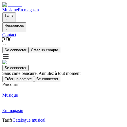
Musique
En magasin
Tarifs
Ressources
Contact
🇫🇷
Se connecter
Créer un compte
Se connecter
Sans carte bancaire. Annulez à tout moment.
Créer un compte
Se connecter
Parcourir
Musique
En magasin
Tarifs
Catalogue musical