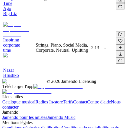
Time
Ago
Big Liz
Inspiring
corporate
Strings, Piano, Social Media,
2:13
-
time
Corporate, Neutral, Uplifting
Nazar
Hrushko
©
2026
Jamendo Licensing
Télécharger l'app
Liens utiles
Catalogue musical
Radios In-store
Tarifs
Contact
Centre d'aide
Nous
contacter
Jamendo
Jamendo pour les artistes
Jamendo Music
Mentions légales
Conditions générales d'utilisation
Conditions de vente
Politique de