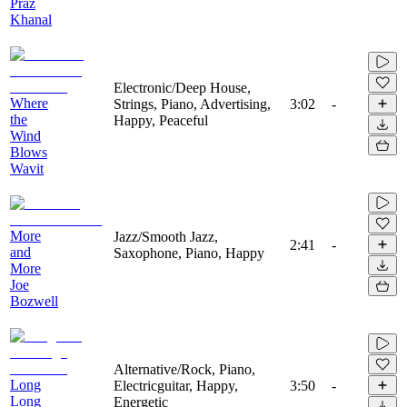
Praz
Khanal
Electronic/Deep House,
Where
Strings, Piano, Advertising,
3:02
-
the
Happy, Peaceful
Wind
Blows
Wavit
More
Jazz/Smooth Jazz,
2:41
-
and
Saxophone, Piano, Happy
More
Joe
Bozwell
Alternative/Rock, Piano,
Long
Electricguitar, Happy,
3:50
-
Long
Energetic