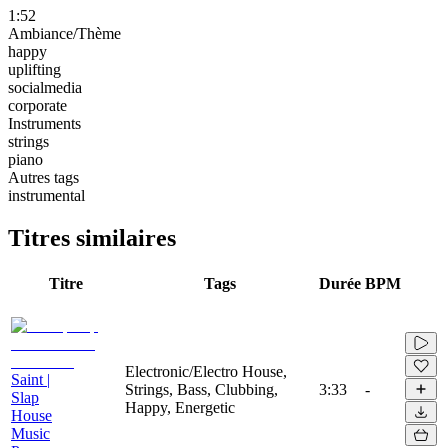
1:52
Ambiance/Thème
happy
uplifting
socialmedia
corporate
Instruments
strings
piano
Autres tags
instrumental
Titres similaires
Titre
Tags
Durée
BPM
Electronic/Electro House,
Saint |
Strings, Bass, Clubbing,
3:33
-
Slap
Happy, Energetic
House
Music