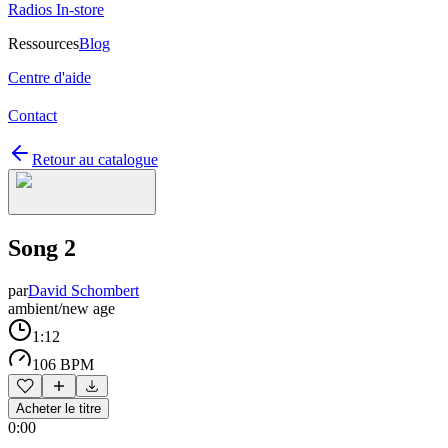
Radios In-store
Ressources
Blog
Centre d'aide
Contact
Retour au catalogue
Song 2
par
David Schombert
ambient/new age
1:12
106 BPM
Acheter le titre
0:00