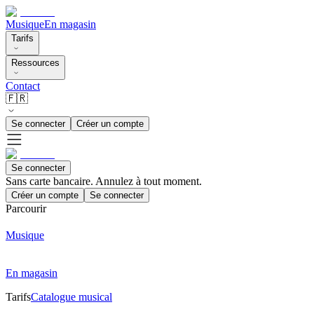
Musique
En magasin
Tarifs
Ressources
Contact
🇫🇷
Se connecter
Créer un compte
Se connecter
Sans carte bancaire. Annulez à tout moment.
Créer un compte
Se connecter
Parcourir
Musique
En magasin
Tarifs
Catalogue musical