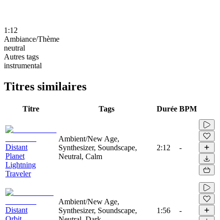
1:12
Ambiance/Thème
neutral
Autres tags
instrumental
Titres similaires
Titre
Tags
Durée
BPM
Ambient/New Age,
Distant
Synthesizer, Soundscape,
2:12
-
Planet
Neutral, Calm
Lightning
Traveler
Ambient/New Age,
Distant
Synthesizer, Soundscape,
1:56
-
Orbit
Neutral, Dark