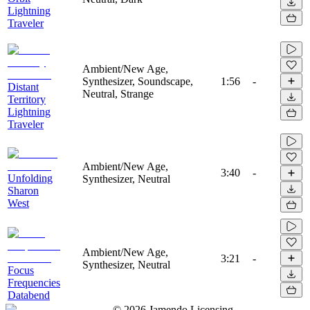
Lightning
Traveler
Ambient/New Age,
Synthesizer, Soundscape,
1:56
-
Distant
Neutral, Strange
Territory
Lightning
Traveler
Ambient/New Age,
3:40
-
Unfolding
Synthesizer, Neutral
Sharon
West
Ambient/New Age,
3:21
-
Synthesizer, Neutral
Focus
Frequencies
Databend
©
2026
Jamendo Licensing