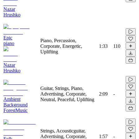
Nazar
Hrushko
Epic
Piano, Percussion,
piano
Corporate, Energetic,
1:33
110
Uplifting
Nazar
Hrushko
Guitar, Strings, Piano,
Advertising, Corporate,
2:09
-
Ambient
Neutral, Peaceful, Uplifting
Background
ForestMusic
Strings, Acousticguitar,
Advertising, Corporate,
1:57
-
Folk