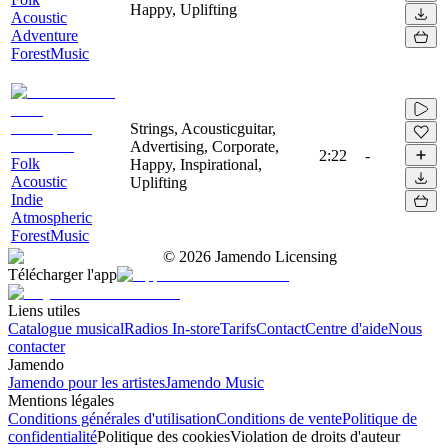
Happy, Uplifting
Acoustic
Adventure
ForestMusic
Strings, Acousticguitar,
Advertising, Corporate,
2:22
-
Folk
Happy, Inspirational,
Acoustic
Uplifting
Indie
Atmospheric
ForestMusic
©
2026
Jamendo Licensing
Télécharger l'app
Liens utiles
Catalogue musical
Radios In-store
Tarifs
Contact
Centre d'aide
Nous
contacter
Jamendo
Jamendo pour les artistes
Jamendo Music
Mentions légales
Conditions générales d'utilisation
Conditions de vente
Politique de
confidentialité
Politique des cookies
Violation de droits d'auteur