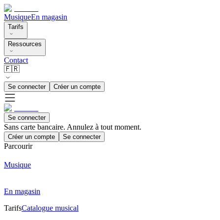
Musique
En magasin
Tarifs
Ressources
Contact
🇫🇷
Se connecter
Créer un compte
Se connecter
Sans carte bancaire. Annulez à tout moment.
Créer un compte
Se connecter
Parcourir
Musique
En magasin
Tarifs
Catalogue musical