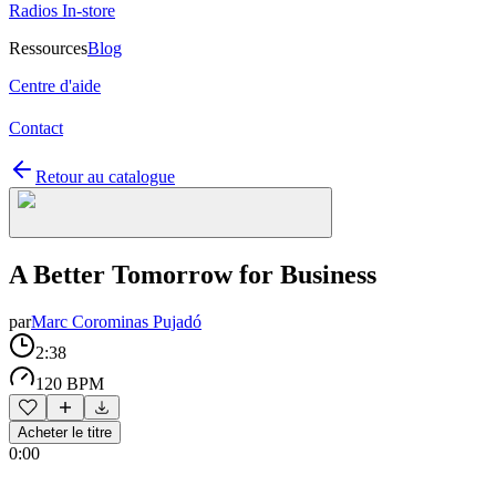
Radios In-store
Ressources
Blog
Centre d'aide
Contact
Retour au catalogue
A Better Tomorrow for Business
par
Marc Corominas Pujadó
2:38
120 BPM
Acheter le titre
0:00