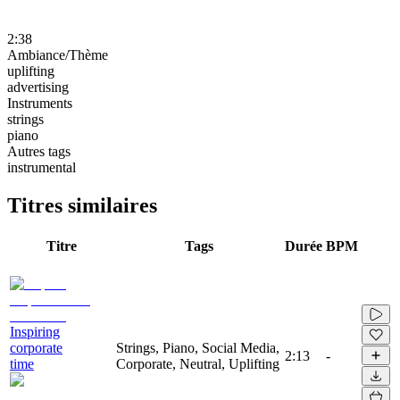
2:38
Ambiance/Thème
uplifting
advertising
Instruments
strings
piano
Autres tags
instrumental
Titres similaires
Titre
Tags
Durée
BPM
Inspiring
corporate
Strings, Piano, Social Media,
2:13
-
time
Corporate, Neutral, Uplifting