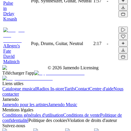
Pop, Synthesizer, Guitar, Neutral
1:57
-
Pulse
in
Delay
Kosash
Pop, Drums, Guitar, Neutral
2:17
-
Allegro's
Fate
David
Malinich
©
2026
Jamendo Licensing
Télécharger l'app
Liens utiles
Catalogue musical
Radios In-store
Tarifs
Contact
Centre d'aide
Nous
contacter
Jamendo
Jamendo pour les artistes
Jamendo Music
Mentions légales
Conditions générales d'utilisation
Conditions de vente
Politique de
confidentialité
Politique des cookies
Violation de droits d'auteur
Suivez-nous