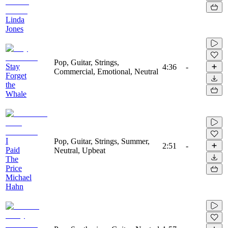
Linda
Jones
Pop, Guitar, Strings,
Stay
4:36
-
Commercial, Emotional, Neutral
Forget
the
Whale
I
Pop, Guitar, Strings, Summer,
2:51
-
Paid
Neutral, Upbeat
The
Price
Michael
Hahn