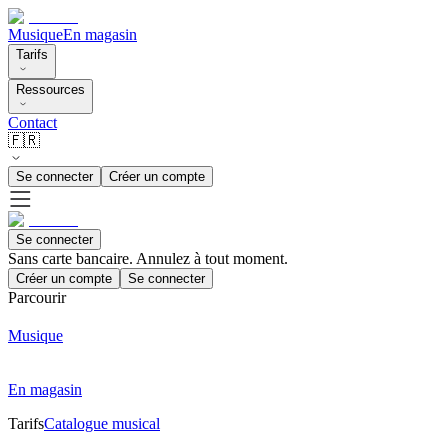
Musique
En magasin
Tarifs
Ressources
Contact
🇫🇷
Se connecter
Créer un compte
Se connecter
Sans carte bancaire. Annulez à tout moment.
Créer un compte
Se connecter
Parcourir
Musique
En magasin
Tarifs
Catalogue musical