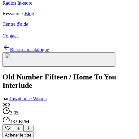
Radios In-store
Ressources
Blog
Centre d'aide
Contact
Retour au catalogue
Old Number Fifteen / Home To You
Interlude
par
Townhouse Woods
pop
3:05
133 BPM
Acheter le titre