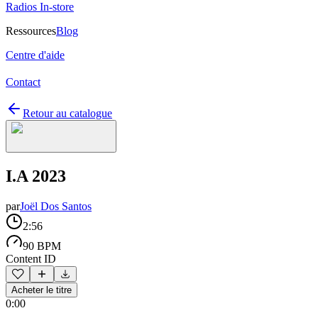
Radios In-store
Ressources
Blog
Centre d'aide
Contact
Retour au catalogue
I.A 2023
par
Joël Dos Santos
2:56
90 BPM
Content ID
Acheter le titre
0:00