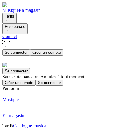
Musique
En magasin
Tarifs
Ressources
Contact
🇫🇷
Se connecter
Créer un compte
Se connecter
Sans carte bancaire. Annulez à tout moment.
Créer un compte
Se connecter
Parcourir
Musique
En magasin
Tarifs
Catalogue musical