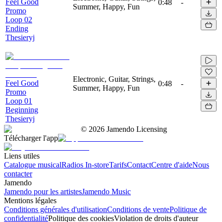
Feel Good
0:48
-
Summer, Happy, Fun
Promo
Loop 02
Ending
Thesieryj
Electronic, Guitar, Strings,
Feel Good
0:48
-
Summer, Happy, Fun
Promo
Loop 01
Beginning
Thesieryj
©
2026
Jamendo Licensing
Télécharger l'app
Liens utiles
Catalogue musical
Radios In-store
Tarifs
Contact
Centre d'aide
Nous
contacter
Jamendo
Jamendo pour les artistes
Jamendo Music
Mentions légales
Conditions générales d'utilisation
Conditions de vente
Politique de
confidentialité
Politique des cookies
Violation de droits d'auteur