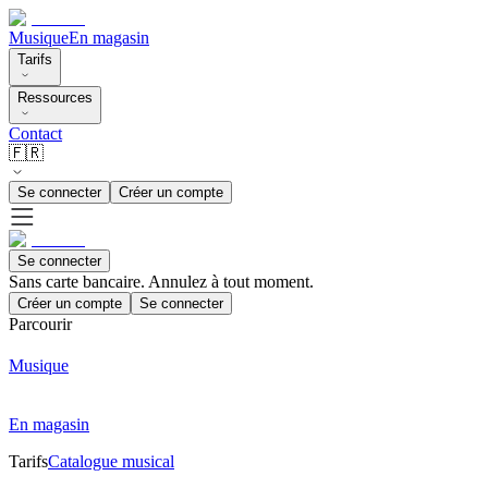
Musique
En magasin
Tarifs
Ressources
Contact
🇫🇷
Se connecter
Créer un compte
Se connecter
Sans carte bancaire. Annulez à tout moment.
Créer un compte
Se connecter
Parcourir
Musique
En magasin
Tarifs
Catalogue musical