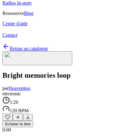
Radios In-store
Ressources
Blog
Centre d'aide
Contact
Retour au catalogue
Bright memories loop
par
Heavenless
electronic
1:20
120 BPM
Acheter le titre
0:00