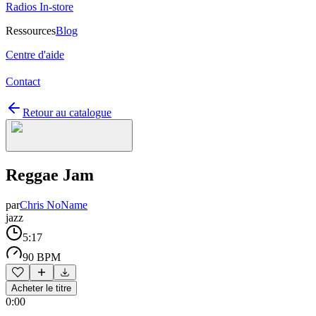
Radios In-store
Ressources
Blog
Centre d'aide
Contact
Retour au catalogue
Reggae Jam
par
Chris NoName
jazz
5:17
90 BPM
Acheter le titre
0:00