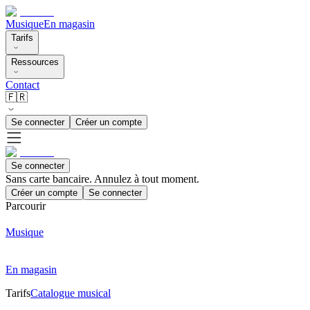
Musique
En magasin
Tarifs
Ressources
Contact
🇫🇷
Se connecter
Créer un compte
Se connecter
Sans carte bancaire. Annulez à tout moment.
Créer un compte
Se connecter
Parcourir
Musique
En magasin
Tarifs
Catalogue musical