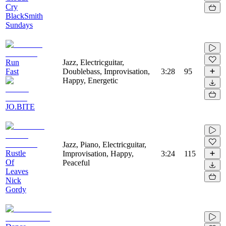
Cry
BlackSmith
Sundays
Run
Jazz, Electricguitar,
Fast
Doublebass, Improvisation,
3:28
95
Happy, Energetic
JO.BITE
Jazz, Piano, Electricguitar,
Rustle
Improvisation, Happy,
3:24
115
Of
Peaceful
Leaves
Nick
Gordy