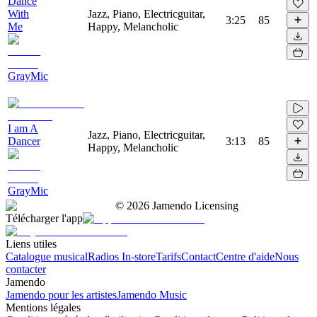
Dance
With
Jazz, Piano, Electricguitar,
3:25
85
Me
Happy, Melancholic
GrayMic
I am A
Jazz, Piano, Electricguitar,
Dancer
3:13
85
Happy, Melancholic
GrayMic
©
2026
Jamendo Licensing
Télécharger l'app
Liens utiles
Catalogue musical
Radios In-store
Tarifs
Contact
Centre d'aide
Nous
contacter
Jamendo
Jamendo pour les artistes
Jamendo Music
Mentions légales