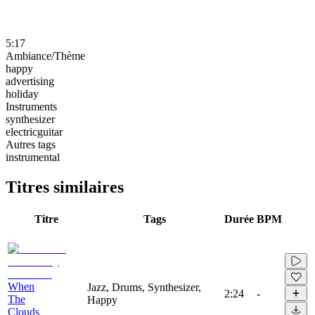
5:17
Ambiance/Thème
happy
advertising
holiday
Instruments
synthesizer
electricguitar
Autres tags
instrumental
Titres similaires
Titre
Tags
Durée
BPM
When
Jazz, Drums, Synthesizer,
2:24
-
The
Happy
Clouds