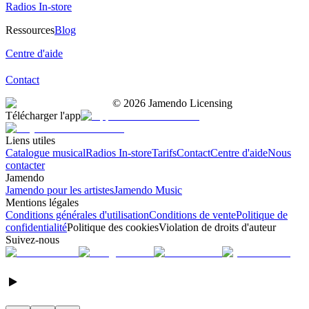
Radios In-store
Ressources
Blog
Centre d'aide
Contact
©
2026
Jamendo Licensing
Télécharger l'app
Liens utiles
Catalogue musical
Radios In-store
Tarifs
Contact
Centre d'aide
Nous
contacter
Jamendo
Jamendo pour les artistes
Jamendo Music
Mentions légales
Conditions générales d'utilisation
Conditions de vente
Politique de
confidentialité
Politique des cookies
Violation de droits d'auteur
Suivez-nous