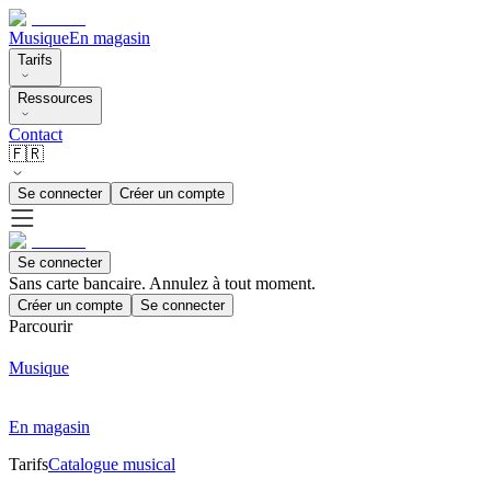
Musique
En magasin
Tarifs
Ressources
Contact
🇫🇷
Se connecter
Créer un compte
Se connecter
Sans carte bancaire. Annulez à tout moment.
Créer un compte
Se connecter
Parcourir
Musique
En magasin
Tarifs
Catalogue musical