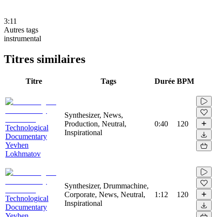
3:11
Autres tags
instrumental
Titres similaires
Titre
Tags
Durée
BPM
Synthesizer, News,
Production, Neutral,
0:40
120
Technological
Inspirational
Documentary
Yevhen
Lokhmatov
Synthesizer, Drummachine,
Corporate, News, Neutral,
1:12
120
Technological
Inspirational
Documentary
Yevhen