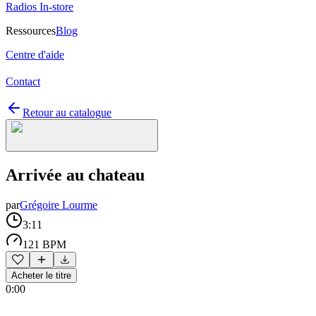
Radios In-store
Ressources
Blog
Centre d'aide
Contact
Retour au catalogue
Arrivée au chateau
par
Grégoire Lourme
3:11
121 BPM
Acheter le titre
0:00