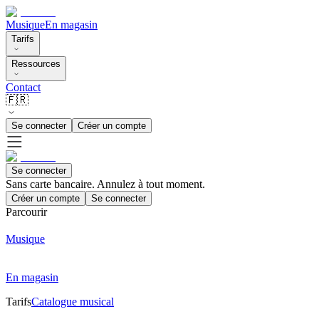
Musique
En magasin
Tarifs
Ressources
Contact
🇫🇷
Se connecter
Créer un compte
Se connecter
Sans carte bancaire. Annulez à tout moment.
Créer un compte
Se connecter
Parcourir
Musique
En magasin
Tarifs
Catalogue musical