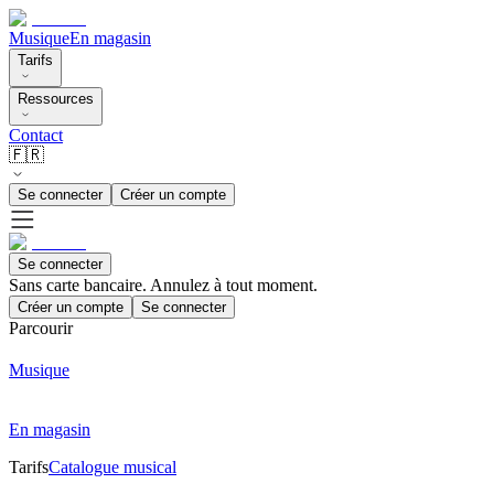
Musique
En magasin
Tarifs
Ressources
Contact
🇫🇷
Se connecter
Créer un compte
Se connecter
Sans carte bancaire. Annulez à tout moment.
Créer un compte
Se connecter
Parcourir
Musique
En magasin
Tarifs
Catalogue musical