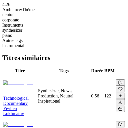
4:26
Ambiance/Thème
neutral
corporate
Instruments
synthesizer
piano
Autres tags
instrumental
Titres similaires
Titre
Tags
Durée
BPM
Synthesizer, News,
Production, Neutral,
0:56
122
Technological
Inspirational
Documentary
Yevhen
Lokhmatov