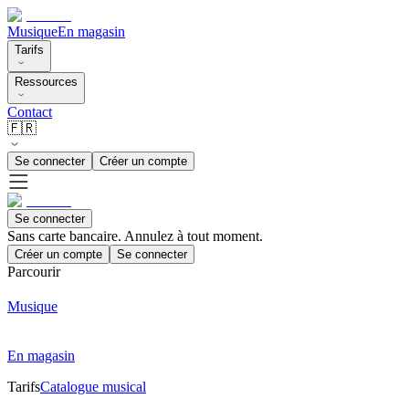
Musique
En magasin
Tarifs
Ressources
Contact
🇫🇷
Se connecter
Créer un compte
Se connecter
Sans carte bancaire. Annulez à tout moment.
Créer un compte
Se connecter
Parcourir
Musique
En magasin
Tarifs
Catalogue musical