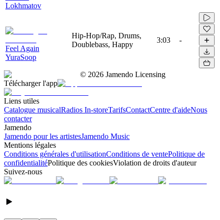
Lokhmatov
Hip-Hop/Rap, Drums,
3:03
-
Doublebass, Happy
Feel Again
YuraSoop
©
2026
Jamendo Licensing
Télécharger l'app
Liens utiles
Catalogue musical
Radios In-store
Tarifs
Contact
Centre d'aide
Nous
contacter
Jamendo
Jamendo pour les artistes
Jamendo Music
Mentions légales
Conditions générales d'utilisation
Conditions de vente
Politique de
confidentialité
Politique des cookies
Violation de droits d'auteur
Suivez-nous