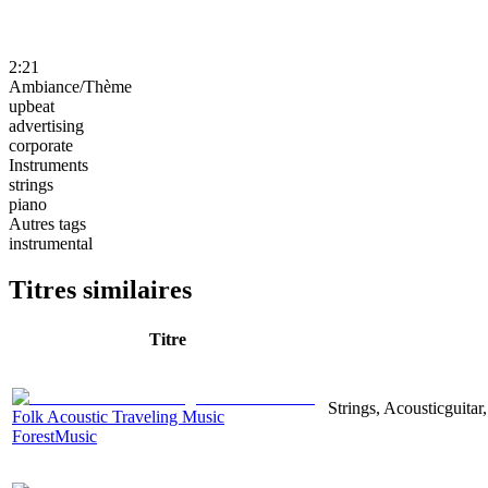
2:21
Ambiance/Thème
upbeat
advertising
corporate
Instruments
strings
piano
Autres tags
instrumental
Titres similaires
Titre
Strings, Acousticguita
Folk Acoustic Traveling Music
ForestMusic