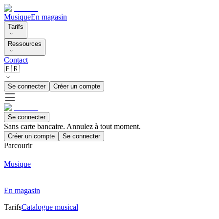
Musique
En magasin
Tarifs
Ressources
Contact
🇫🇷
Se connecter
Créer un compte
Se connecter
Sans carte bancaire. Annulez à tout moment.
Créer un compte
Se connecter
Parcourir
Musique
En magasin
Tarifs
Catalogue musical