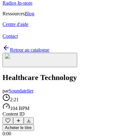
Radios In-store
Ressources
Blog
Centre d'aide
Contact
Retour au catalogue
Healthcare Technology
par
Soundatelier
2:21
104 BPM
Content ID
Acheter le titre
0:00