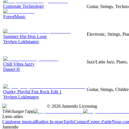
Corporate Technology
Guitar, Strings, Techn
ForestMusic
Electronic, Strings, P
Summer Hip Hop Loop
Yevhen Lokhmatov
Jazz/Latin Jazz, Piano
Chill Vibra Jazzy
Daniel H
Guitar, Strings, Childr
Quirky Playful Fun Rock Edit 1
Yevhen Lokhmatov
©
2026
Jamendo Licensing
Télécharger l'app
Liens utiles
Catalogue musical
Radios In-store
Tarifs
Contact
Centre d'aide
Nous con
Jamendo