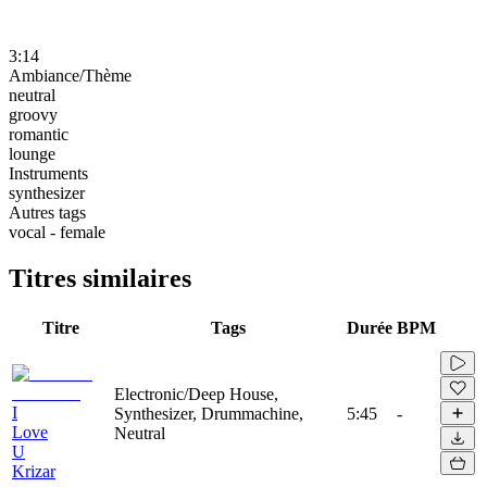
3:14
Ambiance/Thème
neutral
groovy
romantic
lounge
Instruments
synthesizer
Autres tags
vocal - female
Titres similaires
Titre
Tags
Durée
BPM
Electronic/Deep House,
I
Synthesizer, Drummachine,
5:45
-
Love
Neutral
U
Krizar