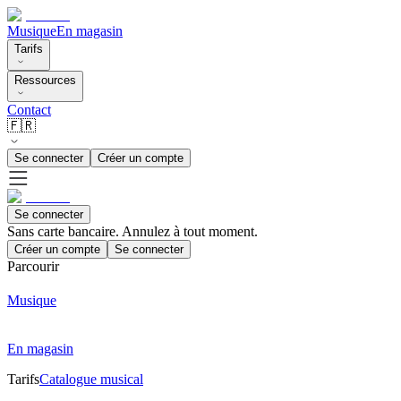
Musique
En magasin
Tarifs
Ressources
Contact
🇫🇷
Se connecter
Créer un compte
Se connecter
Sans carte bancaire. Annulez à tout moment.
Créer un compte
Se connecter
Parcourir
Musique
En magasin
Tarifs
Catalogue musical