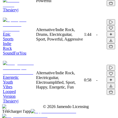
Powerful
Thesieryj
Alternative/Indie Rock,
Epic
Drums, Electricguitar,
1:44
-
Sports
Sport, Powerful, Aggressive
Indie
Rock
SoundForYou
Alternative/Indie Rock,
Energetic
Electricguitar,
0:58
-
Youth
Electroamplified, Sport,
Vibes
Happy, Energetic, Fun
Looped
Version
Thesieryj
©
2026
Jamendo Licensing
Télécharger l'app