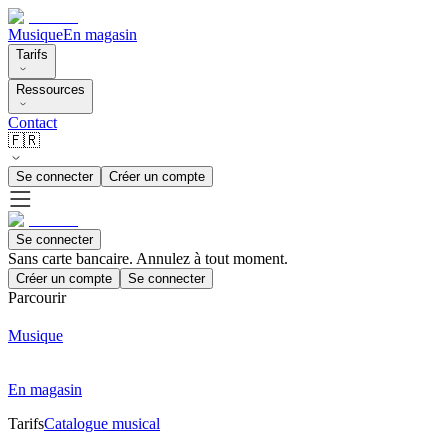
Musique
En magasin
Tarifs
Ressources
Contact
🇫🇷
Se connecter
Créer un compte
Se connecter
Sans carte bancaire. Annulez à tout moment.
Créer un compte
Se connecter
Parcourir
Musique
En magasin
Tarifs
Catalogue musical