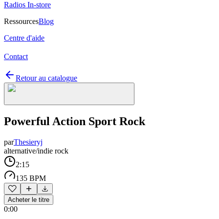
Radios In-store
Ressources
Blog
Centre d'aide
Contact
Retour au catalogue
Powerful Action Sport Rock
par
Thesieryj
alternative/indie rock
2:15
135 BPM
Acheter le titre
0:00