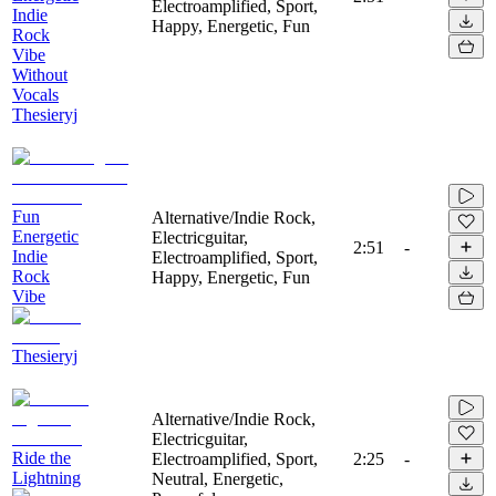
Electroamplified, Sport,
Indie
Happy, Energetic, Fun
Rock
Vibe
Without
Vocals
Thesieryj
Fun
Alternative/Indie Rock,
Energetic
Electricguitar,
2:51
-
Indie
Electroamplified, Sport,
Rock
Happy, Energetic, Fun
Vibe
Thesieryj
Alternative/Indie Rock,
Electricguitar,
Ride the
Electroamplified, Sport,
2:25
-
Lightning
Neutral, Energetic,