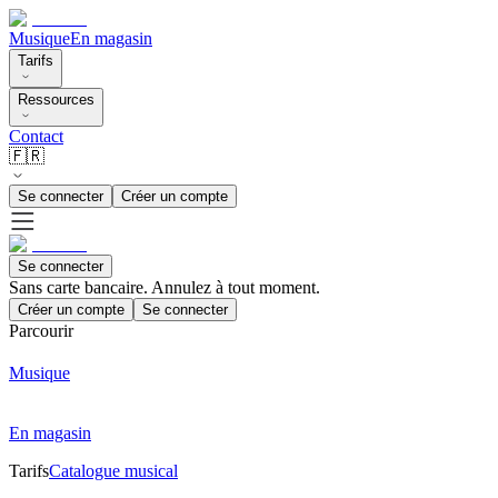
Musique
En magasin
Tarifs
Ressources
Contact
🇫🇷
Se connecter
Créer un compte
Se connecter
Sans carte bancaire. Annulez à tout moment.
Créer un compte
Se connecter
Parcourir
Musique
En magasin
Tarifs
Catalogue musical