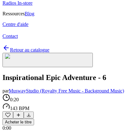
Radios In-store
Ressources
Blog
Centre d'aide
Contact
Retour au catalogue
Inspirational Epic Adventure - 6
par
MuswayStudio (Royalty Free Music - Background Music)
0:20
143 BPM
Acheter le titre
0:00