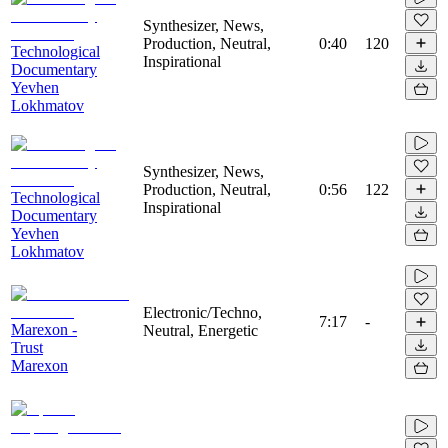
Synthesizer, News,
Production, Neutral,
0:40
120
Technological
Inspirational
Documentary
Yevhen
Lokhmatov
Synthesizer, News,
Production, Neutral,
0:56
122
Technological
Inspirational
Documentary
Yevhen
Lokhmatov
Electronic/Techno,
7:17
-
Marexon -
Neutral, Energetic
Trust
Marexon