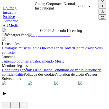
Guitar, Corporate, Neutral,
2:08
-
Uplifting
Inspirational
Inspiring
Positive
Corporate
Art Media
©
2026
Jamendo Licensing
Télécharger l'app
Liens utiles
Catalogue musical
Radios In-store
Tarifs
Contact
Centre d'aide
Nous
contacter
Jamendo
Jamendo pour les artistes
Jamendo Music
Mentions légales
Conditions générales d'utilisation
Conditions de vente
Politique de
confidentialité
Politique des cookies
Violation de droits d'auteur
Suivez-nous