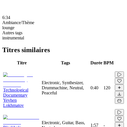
6:34
Ambiance/Thème
lounge
Autres tags
instrumental
Titres similaires
Titre
Tags
Durée
BPM
Electronic, Synthesizer,
Drummachine, Neutral,
0:40
120
Technological
Peaceful
Documentary
Yevhen
Lokhmatov
Electronic, Guitar, Bass,
1:57
-