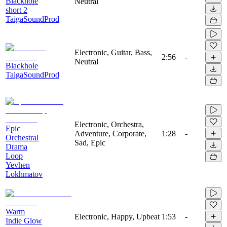
Blackhole
Neutral
short 2
TaigaSoundProd
Electronic, Guitar, Bass,
2:56
-
Neutral
Blackhole
TaigaSoundProd
Electronic, Orchestra,
Epic
Adventure, Corporate,
1:28
-
Orchestral
Sad, Epic
Drama
Loop
Yevhen
Lokhmatov
Warm
Electronic, Happy, Upbeat
1:53
-
Indie Glow