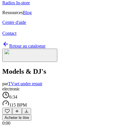
Radios In-store
Ressources
Blog
Centre d'aide
Contact
Retour au catalogue
Models & DJ's
par
TVset under repair
electronic
6:34
115 BPM
Acheter le titre
0:00