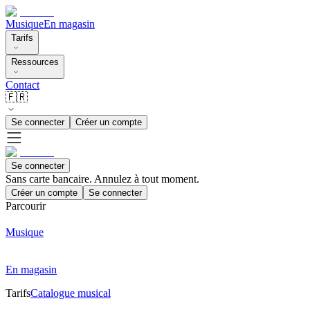
Musique
En magasin
Tarifs
Ressources
Contact
🇫🇷
Se connecter
Créer un compte
Se connecter
Sans carte bancaire. Annulez à tout moment.
Créer un compte
Se connecter
Parcourir
Musique
En magasin
Tarifs
Catalogue musical