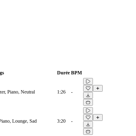
gs
Durée
BPM
zer, Piano, Neutral
1:26
-
, Piano, Lounge, Sad
3:20
-