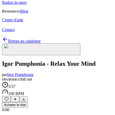
Radios In-store
Ressources
Blog
Centre d'aide
Contact
Retour au catalogue
Igor Pumphonia - Relax Your Mind
par
Igor Pumphonia
electronic/chill out
3:37
100 BPM
Acheter le titre
0:00