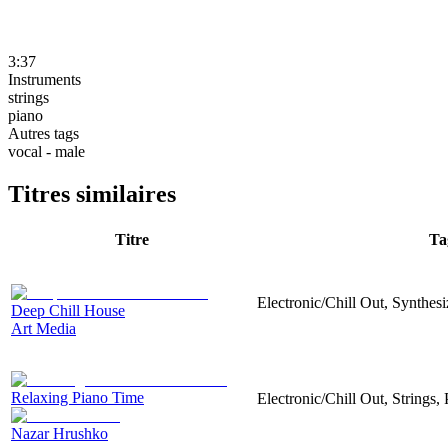
3:37
Instruments
strings
piano
Autres tags
vocal - male
Titres similaires
Titre
Ta
Electronic/Chill Out, Synthesi
Deep Chill House
Art Media
Relaxing Piano Time
Electronic/Chill Out, Strings
Nazar Hrushko