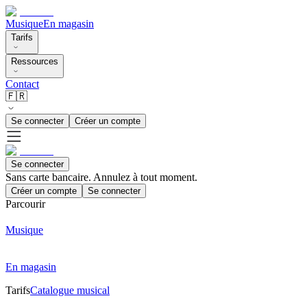
Musique
En magasin
Tarifs
Ressources
Contact
🇫🇷
Se connecter
Créer un compte
Se connecter
Sans carte bancaire. Annulez à tout moment.
Créer un compte
Se connecter
Parcourir
Musique
En magasin
Tarifs
Catalogue musical