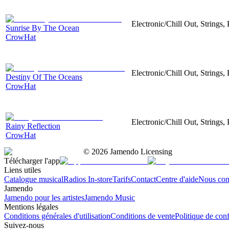
Electronic/Chill Out, Strings,
Sunrise By The Ocean
CrowHat
Electronic/Chill Out, Strings,
Destiny Of The Oceans
CrowHat
Electronic/Chill Out, Strings,
Rainy Reflection
CrowHat
©
2026
Jamendo Licensing
Télécharger l'app
Liens utiles
Catalogue musical
Radios In-store
Tarifs
Contact
Centre d'aide
Nous con
Jamendo
Jamendo pour les artistes
Jamendo Music
Mentions légales
Conditions générales d'utilisation
Conditions de vente
Politique de conf
Suivez-nous