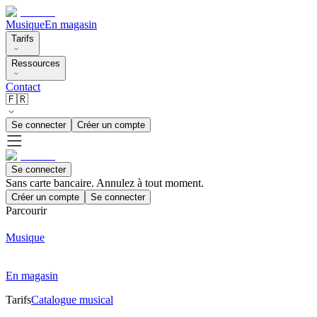
Musique
En magasin
Tarifs
Ressources
Contact
🇫🇷
Se connecter
Créer un compte
Se connecter
Sans carte bancaire. Annulez à tout moment.
Créer un compte
Se connecter
Parcourir
Musique
En magasin
Tarifs
Catalogue musical