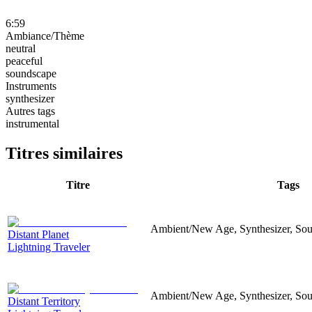
6:59
Ambiance/Thème
neutral
peaceful
soundscape
Instruments
synthesizer
Autres tags
instrumental
Titres similaires
Titre
Tags
Ambient/New Age, Synthesizer, Sou
Distant Planet
Lightning Traveler
Ambient/New Age, Synthesizer, Soun
Distant Territory