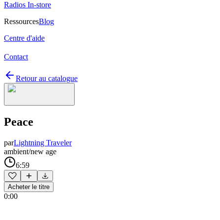
Radios In-store
Ressources
Blog
Centre d'aide
Contact
Retour au catalogue
Peace
par
Lightning Traveler
ambient/new age
6:59
Acheter le titre
0:00