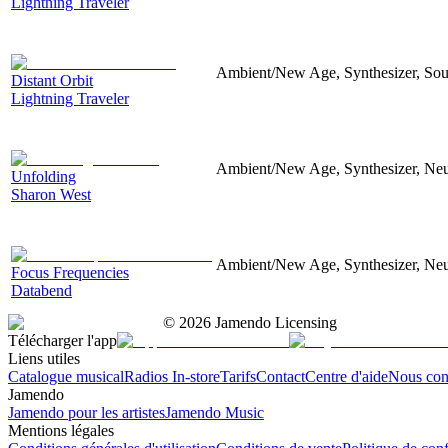
Lightning Traveler
Ambient/New Age, Synthesizer, Sou
Distant Orbit
Lightning Traveler
Ambient/New Age, Synthesizer, Neu
Unfolding
Sharon West
Ambient/New Age, Synthesizer, Neu
Focus Frequencies
Databend
©
2026
Jamendo Licensing
Télécharger l'app
Liens utiles
Catalogue musical
Radios In-store
Tarifs
Contact
Centre d'aide
Nous con
Jamendo
Jamendo pour les artistes
Jamendo Music
Mentions légales