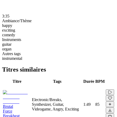
3:35
Ambiance/Thème
happy
exciting
comedy
Instruments
guitar
organ
Autres tags
instrumental
Titres similaires
Titre
Tags
Durée
BPM
Electronic/Breaks,
Synthesizer, Guitar,
1:49
85
Brutal
Videogame, Angry, Exciting
Force
Breakbeat