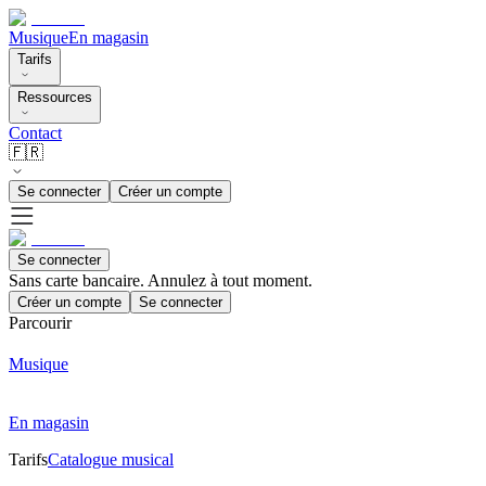
Musique
En magasin
Tarifs
Ressources
Contact
🇫🇷
Se connecter
Créer un compte
Se connecter
Sans carte bancaire. Annulez à tout moment.
Créer un compte
Se connecter
Parcourir
Musique
En magasin
Tarifs
Catalogue musical