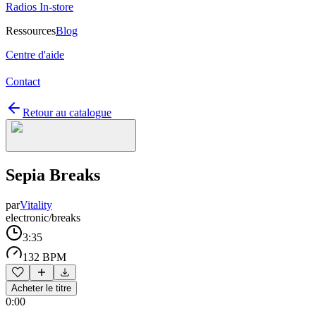
Radios In-store
Ressources
Blog
Centre d'aide
Contact
Retour au catalogue
Sepia Breaks
par
Vitality
electronic/breaks
3:35
132 BPM
Acheter le titre
0:00