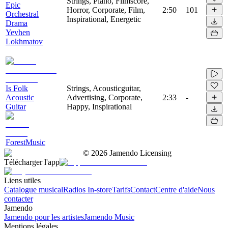
Strings, Piano, Filmscore,
Epic
Horror, Corporate, Film,
2:50
101
Orchestral
Inspirational, Energetic
Drama
Yevhen
Lokhmatov
Is Folk
Strings, Acousticguitar,
Acoustic
Advertising, Corporate,
2:33
-
Guitar
Happy, Inspirational
ForestMusic
©
2026
Jamendo Licensing
Télécharger l'app
Liens utiles
Catalogue musical
Radios In-store
Tarifs
Contact
Centre d'aide
Nous
contacter
Jamendo
Jamendo pour les artistes
Jamendo Music
Mentions légales