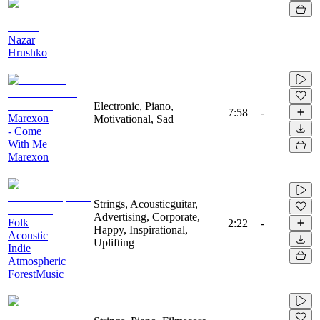
Nazar
Hrushko
Electronic, Piano,
7:58
-
Marexon
Motivational, Sad
- Come
With Me
Marexon
Strings, Acousticguitar,
Advertising, Corporate,
Folk
2:22
-
Happy, Inspirational,
Acoustic
Uplifting
Indie
Atmospheric
ForestMusic