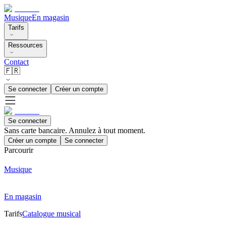
Musique
En magasin
Tarifs
Ressources
Contact
🇫🇷
Se connecter
Créer un compte
Se connecter
Sans carte bancaire. Annulez à tout moment.
Créer un compte
Se connecter
Parcourir
Musique
En magasin
Tarifs
Catalogue musical