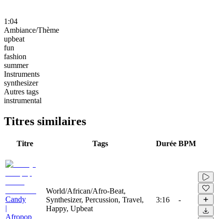
1:04
Ambiance/Thème
upbeat
fun
fashion
summer
Instruments
synthesizer
Autres tags
instrumental
Titres similaires
Titre
Tags
Durée
BPM
World/African/Afro-Beat,
Candy
Synthesizer, Percussion, Travel,
3:16
-
|
Happy, Upbeat
Afropop