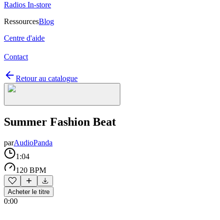
Radios In-store
Ressources
Blog
Centre d'aide
Contact
Retour au catalogue
Summer Fashion Beat
par
AudioPanda
1:04
120 BPM
Acheter le titre
0:00