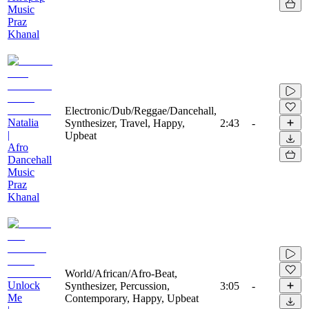
Music
Praz
Khanal
Electronic/Dub/Reggae/Dancehall,
Natalia
Synthesizer, Travel, Happy,
2:43
-
|
Upbeat
Afro
Dancehall
Music
Praz
Khanal
World/African/Afro-Beat,
Unlock
Synthesizer, Percussion,
3:05
-
Me
Contemporary, Happy, Upbeat