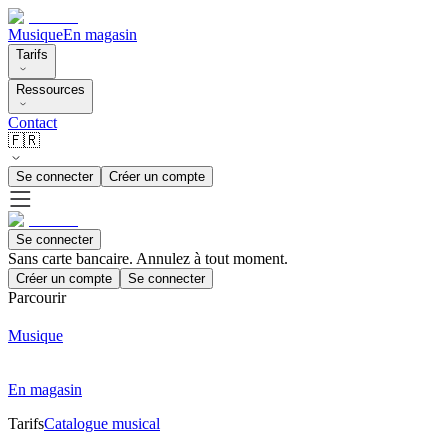
Musique
En magasin
Tarifs
Ressources
Contact
🇫🇷
Se connecter
Créer un compte
Se connecter
Sans carte bancaire. Annulez à tout moment.
Créer un compte
Se connecter
Parcourir
Musique
En magasin
Tarifs
Catalogue musical