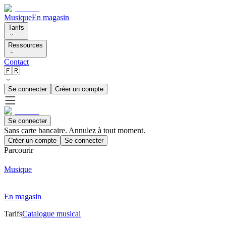
Musique
En magasin
Tarifs
Ressources
Contact
🇫🇷
Se connecter
Créer un compte
Se connecter
Sans carte bancaire. Annulez à tout moment.
Créer un compte
Se connecter
Parcourir
Musique
En magasin
Tarifs
Catalogue musical