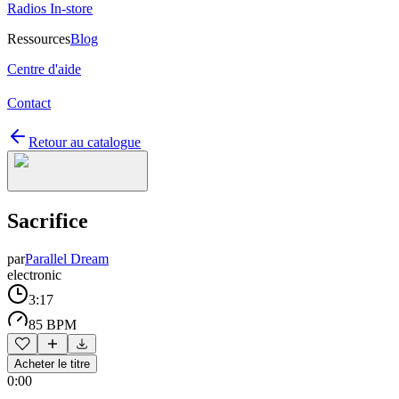
Radios In-store
Ressources
Blog
Centre d'aide
Contact
Retour au catalogue
Sacrifice
par
Parallel Dream
electronic
3:17
85 BPM
Acheter le titre
0:00