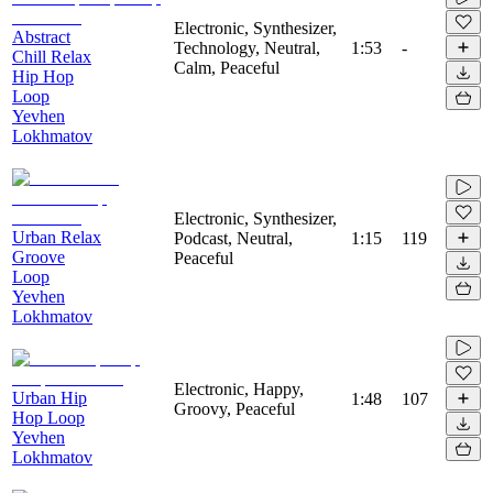
Electronic, Synthesizer,
Abstract
Technology, Neutral,
1:53
-
Chill Relax
Calm, Peaceful
Hip Hop
Loop
Yevhen
Lokhmatov
Electronic, Synthesizer,
Urban Relax
Podcast, Neutral,
1:15
119
Groove
Peaceful
Loop
Yevhen
Lokhmatov
Electronic, Happy,
Urban Hip
1:48
107
Groovy, Peaceful
Hop Loop
Yevhen
Lokhmatov