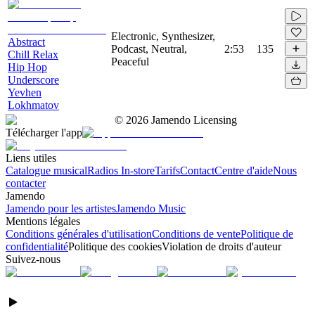
Electronic, Synthesizer,
Abstract
Podcast, Neutral,
2:53
135
Chill Relax
Peaceful
Hip Hop
Underscore
Yevhen
Lokhmatov
©
2026
Jamendo Licensing
Télécharger l'app
Liens utiles
Catalogue musical
Radios In-store
Tarifs
Contact
Centre d'aide
Nous
contacter
Jamendo
Jamendo pour les artistes
Jamendo Music
Mentions légales
Conditions générales d'utilisation
Conditions de vente
Politique de
confidentialité
Politique des cookies
Violation de droits d'auteur
Suivez-nous