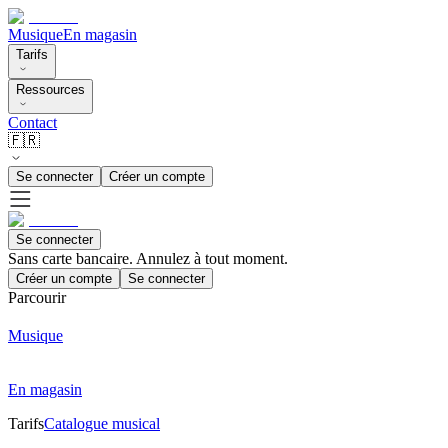
Musique
En magasin
Tarifs
Ressources
Contact
🇫🇷
Se connecter
Créer un compte
Se connecter
Sans carte bancaire. Annulez à tout moment.
Créer un compte
Se connecter
Parcourir
Musique
En magasin
Tarifs
Catalogue musical