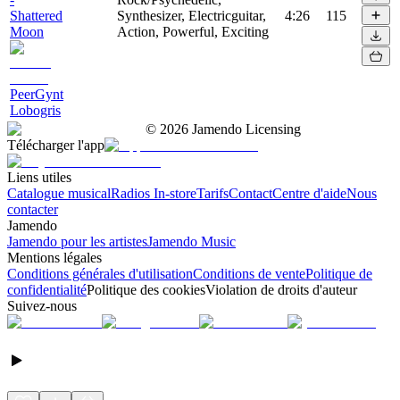
Shattered
Synthesizer, Electricguitar,
4:26
115
Moon
Action, Powerful, Exciting
PeerGynt
Lobogris
©
2026
Jamendo Licensing
Télécharger l'app
Liens utiles
Catalogue musical
Radios In-store
Tarifs
Contact
Centre d'aide
Nous
contacter
Jamendo
Jamendo pour les artistes
Jamendo Music
Mentions légales
Conditions générales d'utilisation
Conditions de vente
Politique de
confidentialité
Politique des cookies
Violation de droits d'auteur
Suivez-nous