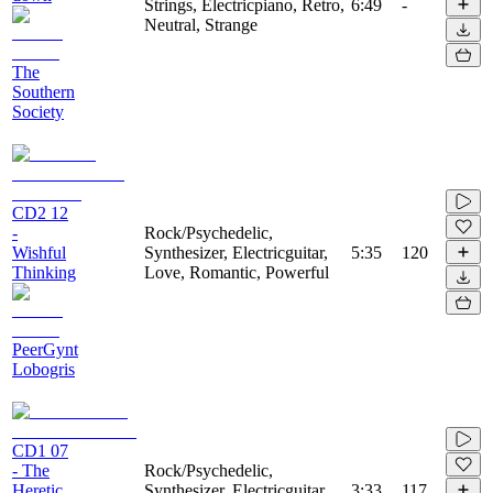
Strings, Electricpiano, Retro,
6:49
-
Neutral, Strange
The
Southern
Society
CD2 12
-
Rock/Psychedelic,
Wishful
Synthesizer, Electricguitar,
5:35
120
Thinking
Love, Romantic, Powerful
PeerGynt
Lobogris
CD1 07
- The
Rock/Psychedelic,
Heretic
Synthesizer, Electricguitar,
3:33
117