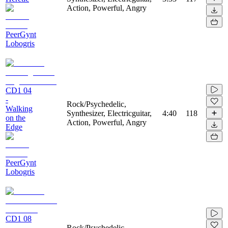
Action, Powerful, Angry
PeerGynt
Lobogris
CD1 04
-
Rock/Psychedelic,
Walking
Synthesizer, Electricguitar,
4:40
118
on the
Action, Powerful, Angry
Edge
PeerGynt
Lobogris
CD1 08
-
Rock/Psychedelic,