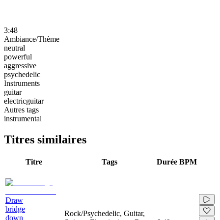
3:48
Ambiance/Thème
neutral
powerful
aggressive
psychedelic
Instruments
guitar
electricguitar
Autres tags
instrumental
Titres similaires
Titre
Tags
Durée
BPM
Draw
bridge
Rock/Psychedelic, Guitar,
down