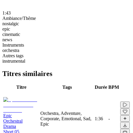
1:43
Ambiance/Thème
nostalgic
epic
cinematic
news
Instruments
orchestra
Autres tags
instrumental
Titres similaires
Titre
Tags
Durée
BPM
Orchestra, Adventure,
Epic
Corporate, Emotional, Sad,
1:36
-
Orchestral
Epic
Drama
Short 05