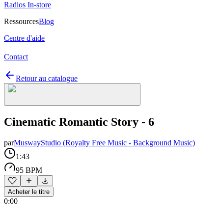
Radios In-store
Ressources
Blog
Centre d'aide
Contact
Retour au catalogue
Cinematic Romantic Story - 6
par
MuswayStudio (Royalty Free Music - Background Music)
1:43
95 BPM
Acheter le titre
0:00