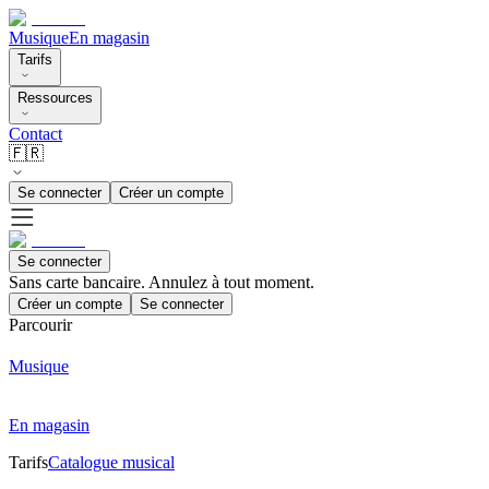
Musique
En magasin
Tarifs
Ressources
Contact
🇫🇷
Se connecter
Créer un compte
Se connecter
Sans carte bancaire. Annulez à tout moment.
Créer un compte
Se connecter
Parcourir
Musique
En magasin
Tarifs
Catalogue musical