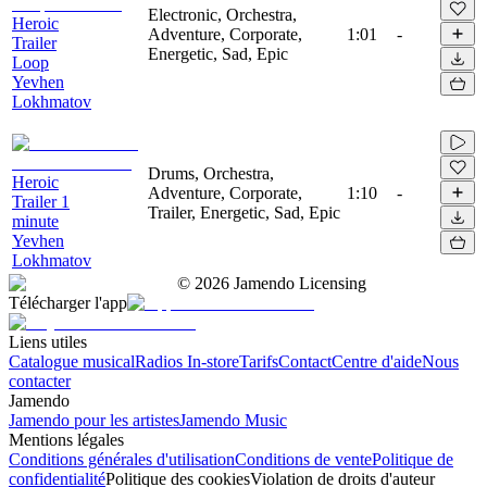
Electronic, Orchestra,
Heroic
Adventure, Corporate,
1:01
-
Trailer
Energetic, Sad, Epic
Loop
Yevhen
Lokhmatov
Drums, Orchestra,
Heroic
Adventure, Corporate,
1:10
-
Trailer 1
Trailer, Energetic, Sad, Epic
minute
Yevhen
Lokhmatov
©
2026
Jamendo Licensing
Télécharger l'app
Liens utiles
Catalogue musical
Radios In-store
Tarifs
Contact
Centre d'aide
Nous
contacter
Jamendo
Jamendo pour les artistes
Jamendo Music
Mentions légales
Conditions générales d'utilisation
Conditions de vente
Politique de
confidentialité
Politique des cookies
Violation de droits d'auteur