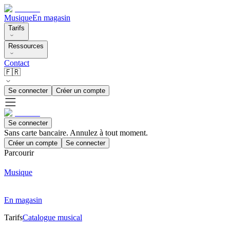
Musique
En magasin
Tarifs
Ressources
Contact
🇫🇷
Se connecter
Créer un compte
Se connecter
Sans carte bancaire. Annulez à tout moment.
Créer un compte
Se connecter
Parcourir
Musique
En magasin
Tarifs
Catalogue musical