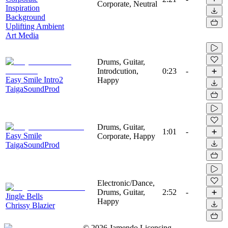
Corporate, Neutral
Inspiration
Background
Uplifting Ambient
Art Media
Drums, Guitar,
Introdcution,
0:23
-
Easy Smile Intro2
Happy
TaigaSoundProd
Drums, Guitar,
1:01
-
Easy Smile
Corporate, Happy
TaigaSoundProd
Electronic/Dance,
Drums, Guitar,
2:52
-
Jingle Bells
Happy
Chrissy Blazier
©
2026
Jamendo Licensing