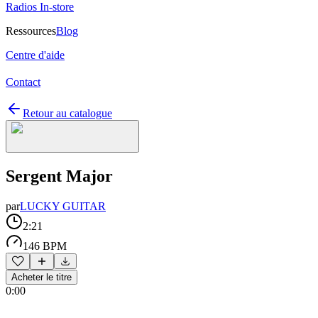
Radios In-store
Ressources
Blog
Centre d'aide
Contact
Retour au catalogue
Sergent Major
par
LUCKY GUITAR
2:21
146 BPM
Acheter le titre
0:00