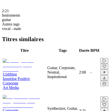
2:21
Instruments
guitar
Autres tags
vocal - male
Titres similaires
Titre
Tags
Durée
BPM
Guitar, Corporate,
Neutral,
2:08
-
Uplifting
Inspirational
Inspiring Positive
Corporate
Art Media
Synthesizer, Guitar,
Corporate
2:21
-