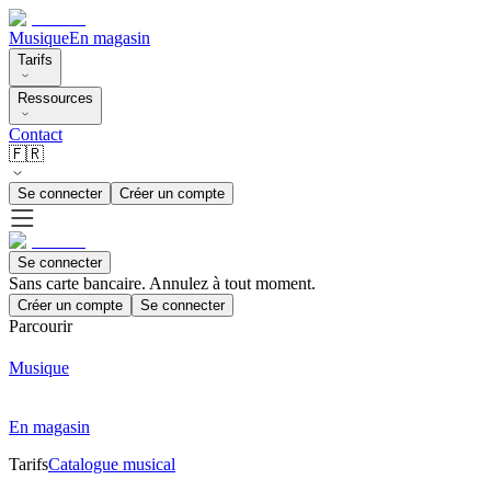
Musique
En magasin
Tarifs
Ressources
Contact
🇫🇷
Se connecter
Créer un compte
Se connecter
Sans carte bancaire. Annulez à tout moment.
Créer un compte
Se connecter
Parcourir
Musique
En magasin
Tarifs
Catalogue musical