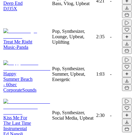
4:21
-
Deep End
Bass, Vlog, Upbeat
DJ35X
Pop, Synthesizer,
Lounge, Upbeat,
2:35
-
Treat Me Right
Uplifting
Music-Panda
Pop, Synthesizer,
Happy
Summer, Upbeat,
1:03
-
Summer Beach
Energetic
- 60sec
CorporateSounds
Pop, Synthesizer,
2:30
-
Kiss Me For
Social Media, Upbeat
The Last Time
Instrumental
Ed Napoli