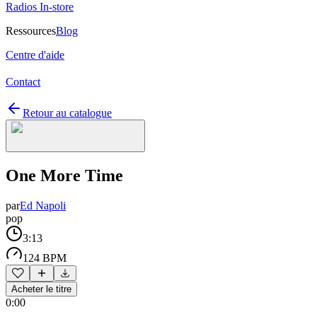
Radios In-store
Ressources
Blog
Centre d'aide
Contact
Retour au catalogue
One More Time
par
Ed Napoli
pop
3:13
124 BPM
Acheter le titre
0:00