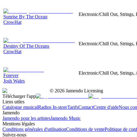
Electronic/Chill Out, Strings,
Sunrise By The Ocean
CrowHat
Electronic/Chill Out, Strings,
Destiny Of The Oceans
CrowHat
Electronic/Chill Out, Strings,
Forever
Josh Wales
©
2026
Jamendo Licensing
Télécharger l'app
Liens utiles
Catalogue musical
Radios In-store
Tarifs
Contact
Centre d'aide
Nous con
Jamendo
Jamendo pour les artistes
Jamendo Music
Mentions légales
Conditions générales d'utilisation
Conditions de vente
Politique de conf
Suivez-nous