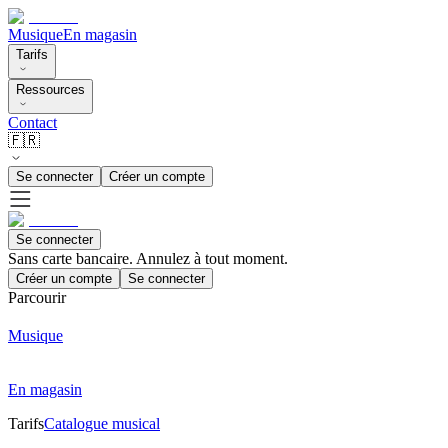
Musique
En magasin
Tarifs
Ressources
Contact
🇫🇷
Se connecter
Créer un compte
Se connecter
Sans carte bancaire. Annulez à tout moment.
Créer un compte
Se connecter
Parcourir
Musique
En magasin
Tarifs
Catalogue musical