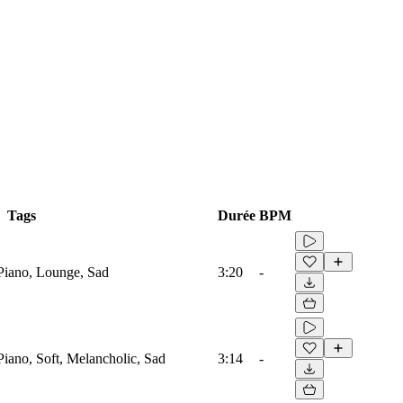
Tags
Durée
BPM
, Piano, Lounge, Sad
3:20
-
 Piano, Soft, Melancholic, Sad
3:14
-