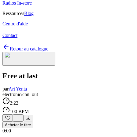
Radios In-store
Ressources
Blog
Centre d'aide
Contact
Retour au catalogue
Free at last
par
Art Yenta
electronic/chill out
2:22
100 BPM
Acheter le titre
0:00