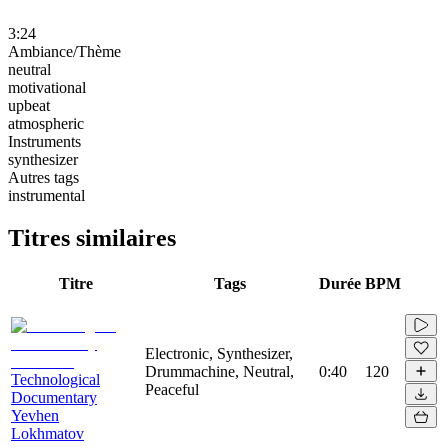
3:24
Ambiance/Thème
neutral
motivational
upbeat
atmospheric
Instruments
synthesizer
Autres tags
instrumental
Titres similaires
Titre
Tags
Durée
BPM
Electronic, Synthesizer,
Drummachine, Neutral,
0:40
120
Technological
Peaceful
Documentary
Yevhen
Lokhmatov