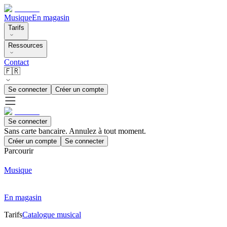
Musique
En magasin
Tarifs
Ressources
Contact
🇫🇷
Se connecter
Créer un compte
Se connecter
Sans carte bancaire. Annulez à tout moment.
Créer un compte
Se connecter
Parcourir
Musique
En magasin
Tarifs
Catalogue musical