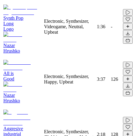
Synth Pop
Electronic, Synthesizer,
Long
Videogame, Neutral,
1:36
-
Logo
Upbeat
Nazar
Hrushko
All is
Electronic, Synthesizer,
Good
3:37
126
Happy, Upbeat
Nazar
Hrushko
Aggresive
Electronic, Synthesizer,
industrial
2:18
128