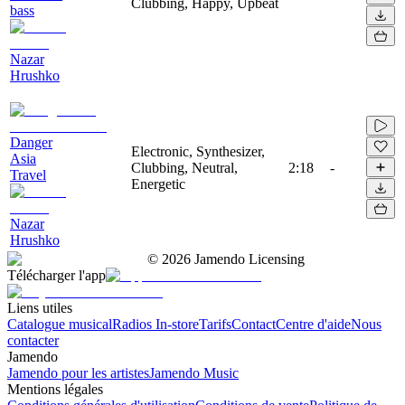
Clubbing, Happy, Upbeat
bass
Nazar
Hrushko
Danger
Electronic, Synthesizer,
Asia
Clubbing, Neutral,
2:18
-
Travel
Energetic
Nazar
Hrushko
©
2026
Jamendo Licensing
Télécharger l'app
Liens utiles
Catalogue musical
Radios In-store
Tarifs
Contact
Centre d'aide
Nous
contacter
Jamendo
Jamendo pour les artistes
Jamendo Music
Mentions légales