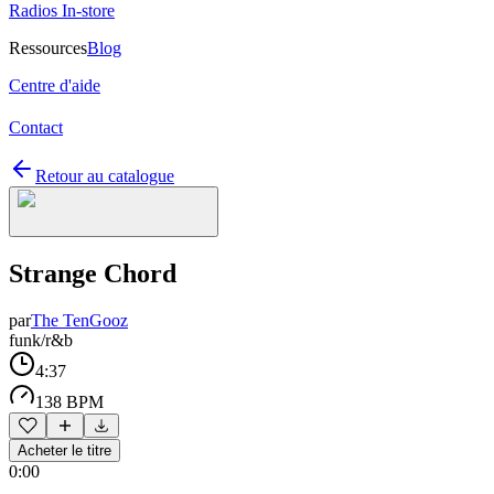
Radios In-store
Ressources
Blog
Centre d'aide
Contact
Retour au catalogue
Strange Chord
par
The TenGooz
funk/r&b
4:37
138 BPM
Acheter le titre
0:00