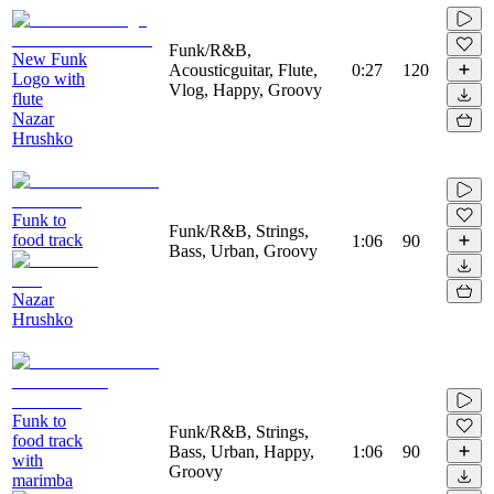
Funk/R&B,
New Funk
Acousticguitar, Flute,
0:27
120
Logo with
Vlog, Happy, Groovy
flute
Nazar
Hrushko
Funk to
Funk/R&B, Strings,
food track
1:06
90
Bass, Urban, Groovy
Nazar
Hrushko
Funk to
Funk/R&B, Strings,
food track
Bass, Urban, Happy,
1:06
90
with
Groovy
marimba