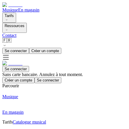
Musique
En magasin
Tarifs
Ressources
Contact
🇫🇷
Se connecter
Créer un compte
Se connecter
Sans carte bancaire. Annulez à tout moment.
Créer un compte
Se connecter
Parcourir
Musique
En magasin
Tarifs
Catalogue musical