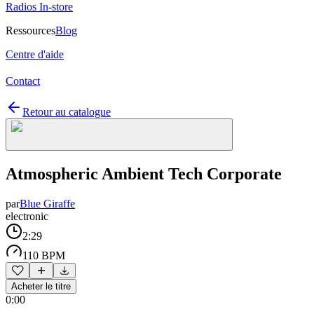
Radios In-store
Ressources
Blog
Centre d'aide
Contact
Retour au catalogue
Atmospheric Ambient Tech Corporate
par
Blue Giraffe
electronic
2:29
110 BPM
Acheter le titre
0:00