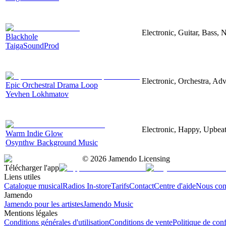
Electronic, Guitar, Bass, N
Blackhole
TaigaSoundProd
Electronic, Orchestra, Ad
Epic Orchestral Drama Loop
Yevhen Lokhmatov
Electronic, Happy, Upbea
Warm Indie Glow
Osynthw Background Music
©
2026
Jamendo Licensing
Télécharger l'app
Liens utiles
Catalogue musical
Radios In-store
Tarifs
Contact
Centre d'aide
Nous con
Jamendo
Jamendo pour les artistes
Jamendo Music
Mentions légales
Conditions générales d'utilisation
Conditions de vente
Politique de conf