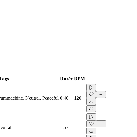
Tags
Durée
BPM
Drummachine, Neutral, Peaceful
0:40
120
eutral
1:57
-