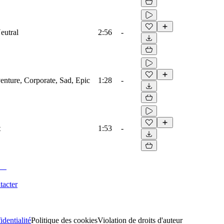
eutral
2:56
-
venture, Corporate, Sad, Epic
1:28
-
t
1:53
-
tacter
identialité
Politique des cookies
Violation de droits d'auteur