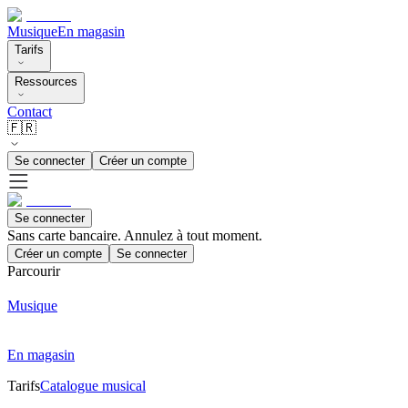
Musique
En magasin
Tarifs
Ressources
Contact
🇫🇷
Se connecter
Créer un compte
Se connecter
Sans carte bancaire. Annulez à tout moment.
Créer un compte
Se connecter
Parcourir
Musique
En magasin
Tarifs
Catalogue musical