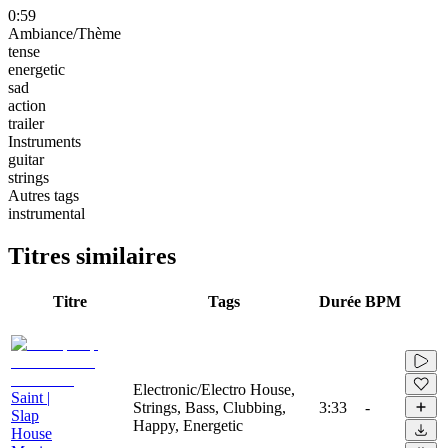
0:59
Ambiance/Thème
tense
energetic
sad
action
trailer
Instruments
guitar
strings
Autres tags
instrumental
Titres similaires
Titre
Tags
Durée
BPM
Electronic/Electro House,
Saint |
Strings, Bass, Clubbing,
3:33
-
Slap
Happy, Energetic
House