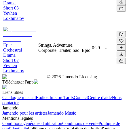
Drama
Short 03
Yevhen
Lokhmatov
Epic
Strings, Adventure,
0:29
-
Orchestral
Corporate, Trailer, Sad, Epic
Drama
Short 07
Yevhen
Lokhmatov
©
2026
Jamendo Licensing
Télécharger l'app
Liens utiles
Catalogue musical
Radios In-store
Tarifs
Contact
Centre d'aide
Nous
contacter
Jamendo
Jamendo pour les artistes
Jamendo Music
Mentions légales
Conditions générales d'utilisation
Conditions de vente
Politique de
confidentialité
Politique des cookies
Violation de droits d'auteur