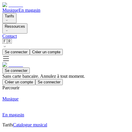
Musique
En magasin
Tarifs
Ressources
Contact
🇫🇷
Se connecter
Créer un compte
Se connecter
Sans carte bancaire. Annulez à tout moment.
Créer un compte
Se connecter
Parcourir
Musique
En magasin
Tarifs
Catalogue musical