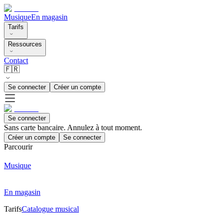
Musique
En magasin
Tarifs
Ressources
Contact
🇫🇷
Se connecter
Créer un compte
Se connecter
Sans carte bancaire. Annulez à tout moment.
Créer un compte
Se connecter
Parcourir
Musique
En magasin
Tarifs
Catalogue musical