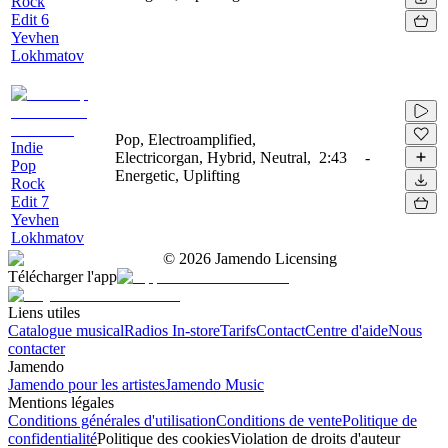
Rock
Edit 6
Yevhen
Lokhmatov
Pop, Electroamplified,
Indie
Electricorgan, Hybrid, Neutral,
2:43
-
Pop
Energetic, Uplifting
Rock
Edit 7
Yevhen
Lokhmatov
©
2026
Jamendo Licensing
Télécharger l'app
Liens utiles
Catalogue musical
Radios In-store
Tarifs
Contact
Centre d'aide
Nous
contacter
Jamendo
Jamendo pour les artistes
Jamendo Music
Mentions légales
Conditions générales d'utilisation
Conditions de vente
Politique de
confidentialité
Politique des cookies
Violation de droits d'auteur