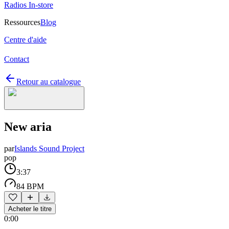
Radios In-store
Ressources
Blog
Centre d'aide
Contact
Retour au catalogue
New aria
par
Islands Sound Project
pop
3:37
84 BPM
Acheter le titre
0:00