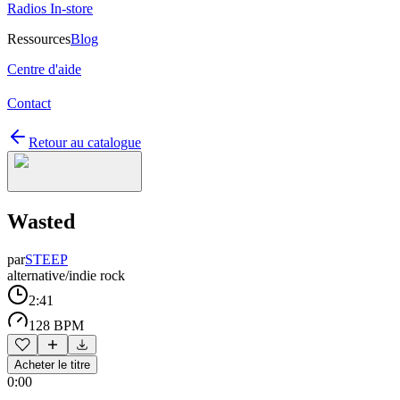
Radios In-store
Ressources
Blog
Centre d'aide
Contact
Retour au catalogue
Wasted
par
STEEP
alternative/indie rock
2:41
128 BPM
Acheter le titre
0:00