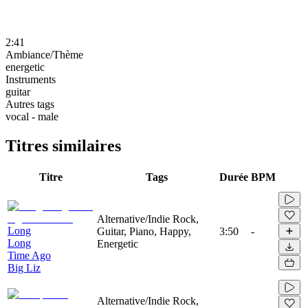
2:41
Ambiance/Thème
energetic
Instruments
guitar
Autres tags
vocal - male
Titres similaires
Titre
Tags
Durée
BPM
Alternative/Indie Rock,
Long
Guitar, Piano, Happy,
3:50
-
Long
Energetic
Time Ago
Big Liz
Alternative/Indie Rock,