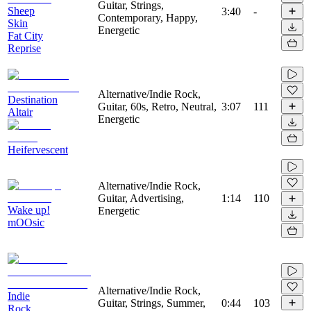
Guitar, Strings,
Sheep
3:40
-
Contemporary, Happy,
Skin
Energetic
Fat City
Reprise
Alternative/Indie Rock,
Destination
Guitar, 60s, Retro, Neutral,
3:07
111
Altair
Energetic
Heifervescent
Alternative/Indie Rock,
Guitar, Advertising,
1:14
110
Wake up!
Energetic
mOOsic
Alternative/Indie Rock,
Indie
Guitar, Strings, Summer,
0:44
103
Rock