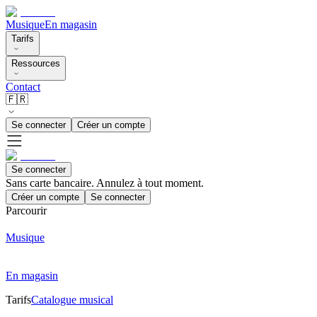
Musique
En magasin
Tarifs
Ressources
Contact
🇫🇷
Se connecter
Créer un compte
Se connecter
Sans carte bancaire. Annulez à tout moment.
Créer un compte
Se connecter
Parcourir
Musique
En magasin
Tarifs
Catalogue musical