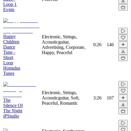
Loop 1
Evgin
Happy
Electronic, Strings,
Children
Acousticguitar,
0:26
146
Dance
Advertising, Corporate,
Tune -
Happy, Peaceful
Short
Loop
Homulus
Tunes
Electronic, Strings,
Acousticguitar, Soft,
3:26
107
The
Peaceful, Romantic
Silence Of
The Night
iPStudio