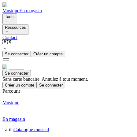
Musique
En magasin
Tarifs
Ressources
Contact
🇫🇷
Se connecter
Créer un compte
Se connecter
Sans carte bancaire. Annulez à tout moment.
Créer un compte
Se connecter
Parcourir
Musique
En magasin
Tarifs
Catalogue musical