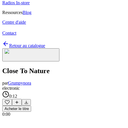
Radios In-store
Ressources
Blog
Centre d'aide
Contact
Retour au catalogue
Close To Nature
par
Grumpynora
electronic
0:12
Acheter le titre
0:00