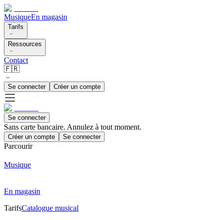
Musique
En magasin
Tarifs
Ressources
Contact
🇫🇷
Se connecter
Créer un compte
Se connecter
Sans carte bancaire. Annulez à tout moment.
Créer un compte
Se connecter
Parcourir
Musique
En magasin
Tarifs
Catalogue musical