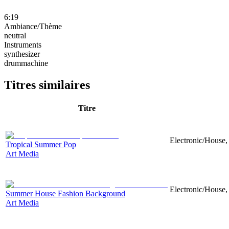
6:19
Ambiance/Thème
neutral
Instruments
synthesizer
drummachine
Titres similaires
Titre
Electronic/House, 
Tropical Summer Pop
Art Media
Electronic/House, 
Summer House Fashion Background
Art Media