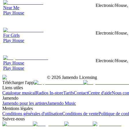
Electronic/House, 
Near Me
Play House
Electronic/House, 
For Girls
Play House
Electronic/House, 
Play House
Play House
©
2026
Jamendo Licensing
Télécharger l'app
Liens utiles
Catalogue musical
Radios In-store
Tarifs
Contact
Centre d'aide
Nous con
Jamendo
Jamendo pour les artistes
Jamendo Music
Mentions légales
Conditions générales d'utilisation
Conditions de vente
Politique de conf
Suivez-nous