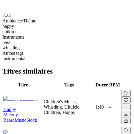
2:24
Ambiance/Thème
happy
children
Instruments
bass
whistling
Autres tags
instrumental
Titres similaires
Titre
Tags
Durée
BPM
Children's Music,
Whistling, Ukulele,
1:40
-
Happy
Children, Happy
Melody
BeardMusicStock