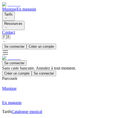
Musique
En magasin
Tarifs
Ressources
Contact
🇫🇷
Se connecter
Créer un compte
Se connecter
Sans carte bancaire. Annulez à tout moment.
Créer un compte
Se connecter
Parcourir
Musique
En magasin
Tarifs
Catalogue musical