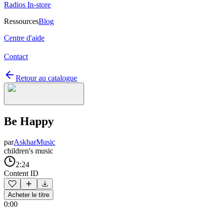
Radios In-store
Ressources
Blog
Centre d'aide
Contact
Retour au catalogue
Be Happy
par
AskharMusic
children's music
2:24
Content ID
Acheter le titre
0:00