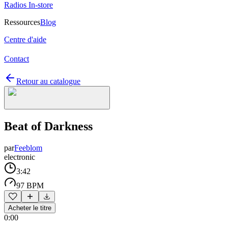
Radios In-store
Ressources
Blog
Centre d'aide
Contact
Retour au catalogue
Beat of Darkness
par
Feeblom
electronic
3:42
97 BPM
Acheter le titre
0:00