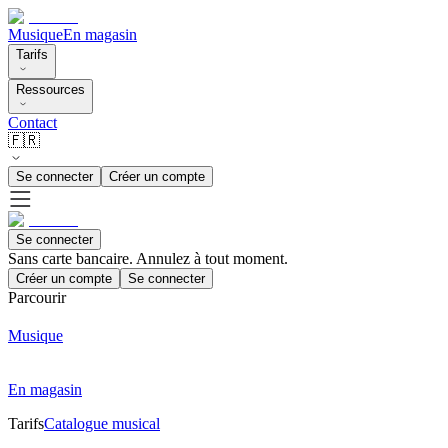
Musique
En magasin
Tarifs
Ressources
Contact
🇫🇷
Se connecter
Créer un compte
Se connecter
Sans carte bancaire. Annulez à tout moment.
Créer un compte
Se connecter
Parcourir
Musique
En magasin
Tarifs
Catalogue musical