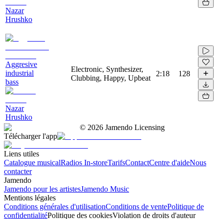
Nazar
Hrushko
Aggresive
Electronic, Synthesizer,
industrial
2:18
128
Clubbing, Happy, Upbeat
bass
Nazar
Hrushko
©
2026
Jamendo Licensing
Télécharger l'app
Liens utiles
Catalogue musical
Radios In-store
Tarifs
Contact
Centre d'aide
Nous
contacter
Jamendo
Jamendo pour les artistes
Jamendo Music
Mentions légales
Conditions générales d'utilisation
Conditions de vente
Politique de
confidentialité
Politique des cookies
Violation de droits d'auteur