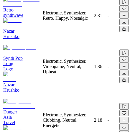
Retro
Electronic, Synthesizer,
synthwave
2:31
-
Retro, Happy, Nostalgic
Nazar
Hrushko
Synth Pop
Electronic, Synthesizer,
Long
Videogame, Neutral,
1:36
-
Logo
Upbeat
Nazar
Hrushko
Danger
Electronic, Synthesizer,
Asia
Clubbing, Neutral,
2:18
-
Travel
Energetic