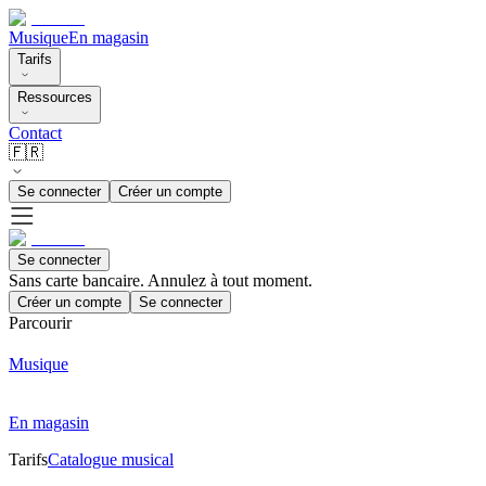
Musique
En magasin
Tarifs
Ressources
Contact
🇫🇷
Se connecter
Créer un compte
Se connecter
Sans carte bancaire. Annulez à tout moment.
Créer un compte
Se connecter
Parcourir
Musique
En magasin
Tarifs
Catalogue musical