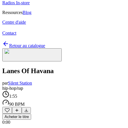
Radios In-store
Ressources
Blog
Centre d'aide
Contact
Retour au catalogue
Lanes Of Havana
par
Silent Station
hip-hop/rap
1:55
90 BPM
Acheter le titre
0:00