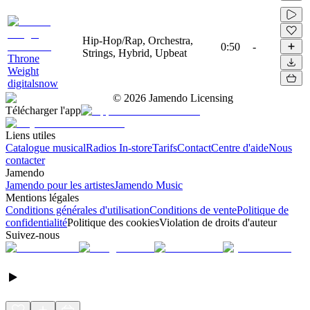
Hip-Hop/Rap, Orchestra,
0:50
-
Strings, Hybrid, Upbeat
Throne
Weight
digitalsnow
©
2026
Jamendo Licensing
Télécharger l'app
Liens utiles
Catalogue musical
Radios In-store
Tarifs
Contact
Centre d'aide
Nous
contacter
Jamendo
Jamendo pour les artistes
Jamendo Music
Mentions légales
Conditions générales d'utilisation
Conditions de vente
Politique de
confidentialité
Politique des cookies
Violation de droits d'auteur
Suivez-nous