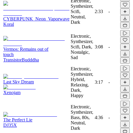
Electronic,
Synthesizer,
Scifi,
2:33
-
Neutral,
CYBERPUNK_Neon_Vaporwave
Dark
Koral
Electronic,
Synthesizer,
Scifi, Dark,
3:08
-
Vermos: Remains out of
Nostalgic,
touch
Sad
TransistorBudddha
Electronic,
Synthesizer,
Hybrid,
Last Sky Dream
3:17
-
Relaxing,
Dark,
Xenojam
Happy
Electronic,
Synthesizer,
Bass, 80s,
4:36
-
The Perfect Lie
Neutral,
DJ35X
Dark