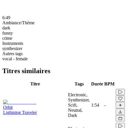
6:49
Ambiance/Thème
dark
funny
crime
Instruments
synthesizer
Autres tags
vocal - female
Titres similaires
Titre
Tags
Durée
BPM
Electronic,
Synthesizer,
Scifi,
1:54
-
Orbit
Neutral,
Lightning Traveler
Dark