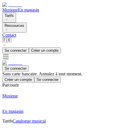
Musique
En magasin
Tarifs
Ressources
Contact
🇫🇷
Se connecter
Créer un compte
Se connecter
Sans carte bancaire. Annulez à tout moment.
Créer un compte
Se connecter
Parcourir
Musique
En magasin
Tarifs
Catalogue musical