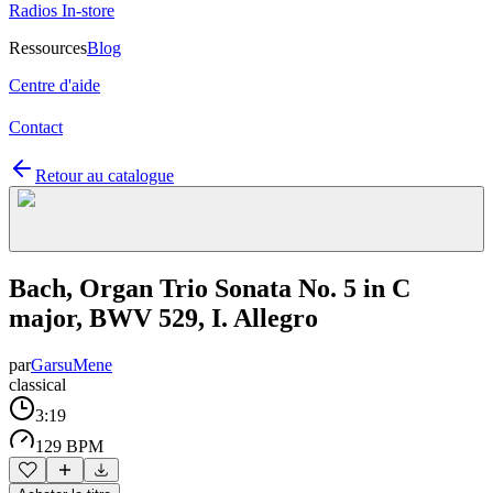
Radios In-store
Ressources
Blog
Centre d'aide
Contact
Retour au catalogue
Bach, Organ Trio Sonata No. 5 in C
major, BWV 529, I. Allegro
par
GarsuMene
classical
3:19
129 BPM