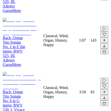
529, III.
Allegro
GarsuMene
Classical, Wind,
Bach, Organ
Organ, History,
1:07
143
Trio Sonata
Happy
No. 1 in E flat
major, BWV
525, III.
Allegro
GarsuMene
Classical, Wind,
Bach, Organ
Organ, History,
3:59
93
Trio Sonata
Happy
No. 6 in G
major, BWV
530, I. Vivace