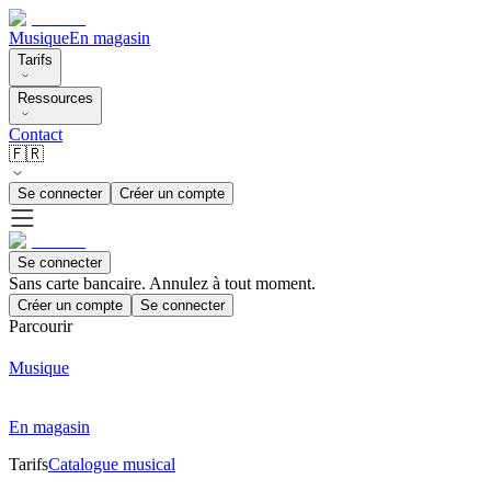
Musique
En magasin
Tarifs
Ressources
Contact
🇫🇷
Se connecter
Créer un compte
Se connecter
Sans carte bancaire. Annulez à tout moment.
Créer un compte
Se connecter
Parcourir
Musique
En magasin
Tarifs
Catalogue musical