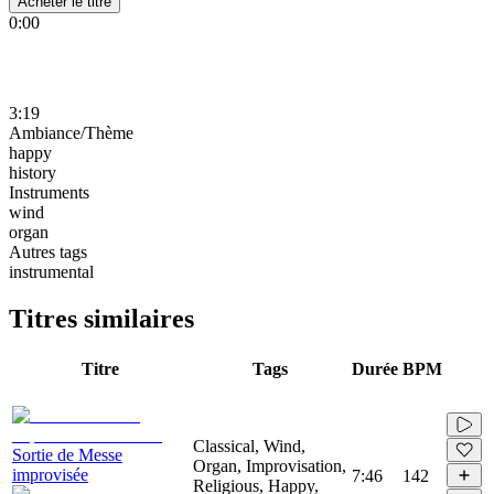
Acheter le titre
0:00
3:19
Ambiance/Thème
happy
history
Instruments
wind
organ
Autres tags
instrumental
Titres similaires
Titre
Tags
Durée
BPM
Classical, Wind,
Sortie de Messe
Organ, Improvisation,
improvisée
7:46
142
Religious, Happy,