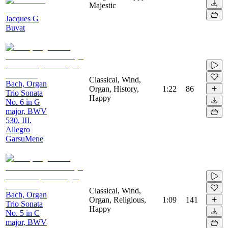
Majestic
Jacques G
Buvat
Classical, Wind,
Bach, Organ
Organ, History,
1:22
86
Trio Sonata
Happy
No. 6 in G
major, BWV
530, III.
Allegro
GarsuMene
Classical, Wind,
Bach, Organ
Organ, Religious,
1:09
141
Trio Sonata
Happy
No. 5 in C
major, BWV