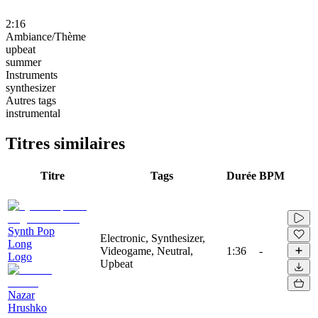
2:16
Ambiance/Thème
upbeat
summer
Instruments
synthesizer
Autres tags
instrumental
Titres similaires
Titre
Tags
Durée
BPM
Synth Pop
Electronic, Synthesizer,
Long
Videogame, Neutral,
1:36
-
Logo
Upbeat
Nazar
Hrushko