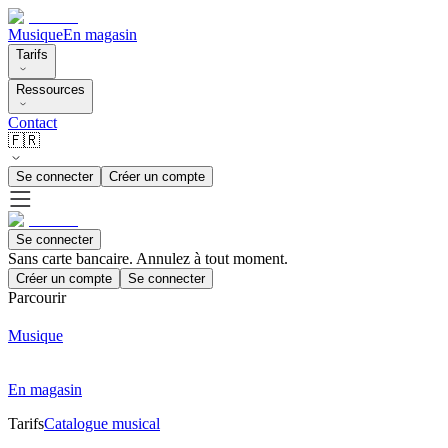
Musique
En magasin
Tarifs
Ressources
Contact
🇫🇷
Se connecter
Créer un compte
Se connecter
Sans carte bancaire. Annulez à tout moment.
Créer un compte
Se connecter
Parcourir
Musique
En magasin
Tarifs
Catalogue musical