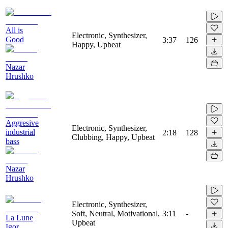
All is
Electronic, Synthesizer,
Good
3:37
126
Happy, Upbeat
Nazar
Hrushko
Aggresive
Electronic, Synthesizer,
industrial
2:18
128
Clubbing, Happy, Upbeat
bass
Nazar
Hrushko
Electronic, Synthesizer,
Soft, Neutral, Motivational,
3:11
-
La Lune
Upbeat
Igor