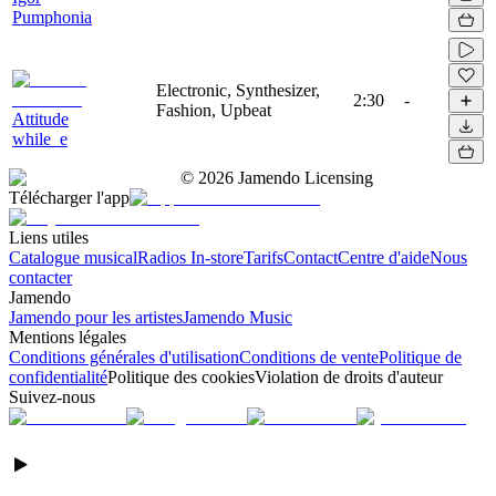
Pumphonia
Electronic, Synthesizer,
2:30
-
Fashion, Upbeat
Attitude
while_e
©
2026
Jamendo Licensing
Télécharger l'app
Liens utiles
Catalogue musical
Radios In-store
Tarifs
Contact
Centre d'aide
Nous
contacter
Jamendo
Jamendo pour les artistes
Jamendo Music
Mentions légales
Conditions générales d'utilisation
Conditions de vente
Politique de
confidentialité
Politique des cookies
Violation de droits d'auteur
Suivez-nous