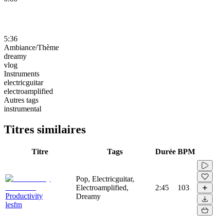
5:36
Ambiance/Thème
dreamy
vlog
Instruments
electricguitar
electroamplified
Autres tags
instrumental
Titres similaires
Titre
Tags
Durée
BPM
Pop, Electricguitar,
Electroamplified,
2:45
103
Productivity
Dreamy
lesfm