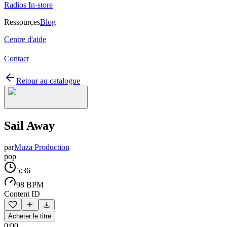
Radios In-store
Ressources
Blog
Centre d'aide
Contact
Retour au catalogue
Sail Away
par
Muza Production
pop
5:36
98 BPM
Content ID
Acheter le titre
0:00