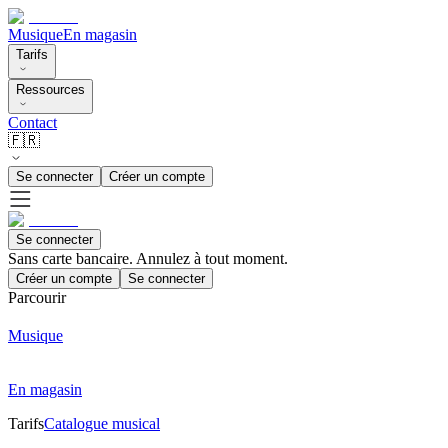
Musique
En magasin
Tarifs
Ressources
Contact
🇫🇷
Se connecter
Créer un compte
Se connecter
Sans carte bancaire. Annulez à tout moment.
Créer un compte
Se connecter
Parcourir
Musique
En magasin
Tarifs
Catalogue musical