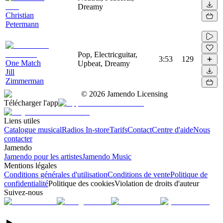
Dreamy
Christian
Petermann
Pop, Electricguitar,
3:53
129
One Match
Upbeat, Dreamy
Jill
Zimmerman
©
2026
Jamendo Licensing
Télécharger l'app
Liens utiles
Catalogue musical
Radios In-store
Tarifs
Contact
Centre d'aide
Nous
contacter
Jamendo
Jamendo pour les artistes
Jamendo Music
Mentions légales
Conditions générales d'utilisation
Conditions de vente
Politique de
confidentialité
Politique des cookies
Violation de droits d'auteur
Suivez-nous