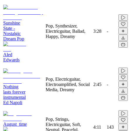
Sunshine
Pop, Synthesizer,
State -
Electricguitar, Ballad,
3:28
-
Nostalgic
Happy, Dreamy
Dream Pop
Aled
Edwards
Pop, Electricguitar,
Electroamplified, Social
2:45
-
Nothing
Media, Dreamy
lasts forever
instrumental
Ed Napoli
Pop, Strings,
August_time
Electricguitar, Soft,
4:11
143
Neutral, Peaceful,