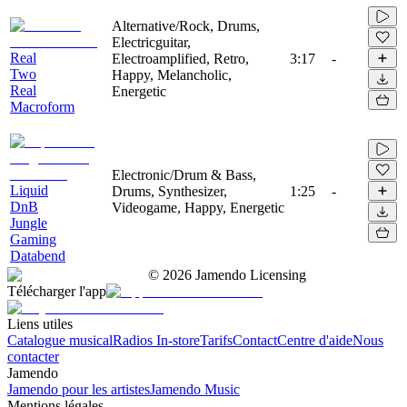
Alternative/Rock, Drums,
Electricguitar,
Real
Electroamplified, Retro,
3:17
-
Two
Happy, Melancholic,
Real
Energetic
Macroform
Electronic/Drum & Bass,
Liquid
Drums, Synthesizer,
1:25
-
DnB
Videogame, Happy, Energetic
Jungle
Gaming
Databend
©
2026
Jamendo Licensing
Télécharger l'app
Liens utiles
Catalogue musical
Radios In-store
Tarifs
Contact
Centre d'aide
Nous
contacter
Jamendo
Jamendo pour les artistes
Jamendo Music
Mentions légales