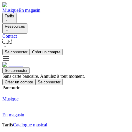
Musique
En magasin
Tarifs
Ressources
Contact
🇫🇷
Se connecter
Créer un compte
Se connecter
Sans carte bancaire. Annulez à tout moment.
Créer un compte
Se connecter
Parcourir
Musique
En magasin
Tarifs
Catalogue musical