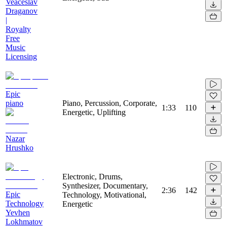
Veaceslav
Draganov
|
Royalty
Free
Music
Licensing
Epic
piano
Piano, Percussion, Corporate,
1:33
110
Energetic, Uplifting
Nazar
Hrushko
Electronic, Drums,
Synthesizer, Documentary,
2:36
142
Epic
Technology, Motivational,
Technology
Energetic
Yevhen
Lokhmatov