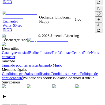
INOD
Orchestra, Emotional,
1:00
-
Enchanted
Happy
Waltz_60 sec
INOD
©
2026
Jamendo Licensing
Télécharger l'app
Liens utiles
Catalogue musical
Radios In-store
Tarifs
Contact
Centre d'aide
Nous
contacter
Jamendo
Jamendo pour les artistes
Jamendo Music
Mentions légales
Conditions générales d'utilisation
Conditions de vente
Politique de
confidentialité
Politique des cookies
Violation de droits d'auteur
Suivez-nous