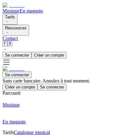
Musique
En magasin
Tarifs
Ressources
Contact
🇫🇷
Se connecter
Créer un compte
Se connecter
Sans carte bancaire. Annulez à tout moment.
Créer un compte
Se connecter
Parcourir
Musique
En magasin
Tarifs
Catalogue musical