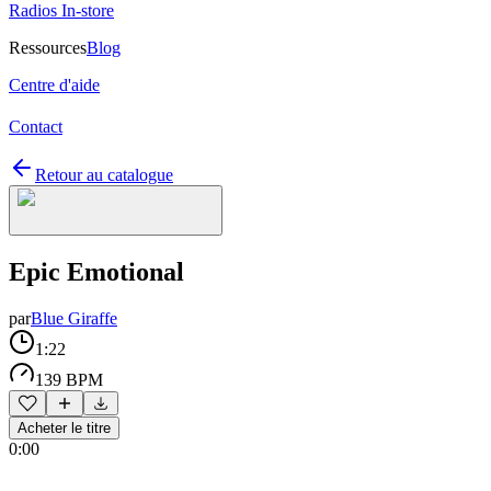
Radios In-store
Ressources
Blog
Centre d'aide
Contact
Retour au catalogue
Epic Emotional
par
Blue Giraffe
1:22
139 BPM
Acheter le titre
0:00