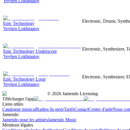
Yevhen Lokhmatov
Electronic, Drums, Synthe
Epic Technology
Yevhen Lokhmatov
Electronic, Synthesizer, 
Epic Technology Underscore
Yevhen Lokhmatov
Electronic, Synthesizer, 
Epic Technology Loop
Yevhen Lokhmatov
©
2026
Jamendo Licensing
Télécharger l'app
Liens utiles
Catalogue musical
Radios In-store
Tarifs
Contact
Centre d'aide
Nous con
Jamendo
Jamendo pour les artistes
Jamendo Music
Mentions légales