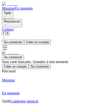
Musique
En magasin
Tarifs
Ressources
Contact
🇫🇷
Se connecter
Créer un compte
Se connecter
Sans carte bancaire. Annulez à tout moment.
Créer un compte
Se connecter
Parcourir
Musique
En magasin
Tarifs
Catalogue musical